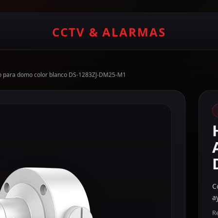
CCTV & ALARMAS
to para domo color blanco DS-1283ZJ-DM25-M1
C
a
Re