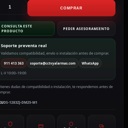
ikvision
oporte
COMPRAR
e
ared
CONSULTA ESTE
pto
PEDIR ASESORAMIENTO
PRODUCTO
ara
omo
Soporte preventa real
olor
lanco
Validamos compatibilidad, envío o instalación antes de comprar.
S-
911 413 363
soporte@cctvyalarmas.com
WhatsApp
283ZJ-
M25-
L-V 10:00–19:00
1
antidad
 tienes dudas de compatibilidad o instalación, te respondemos antes de
omprar.
KU
DS-1283ZJ-DM25-M1