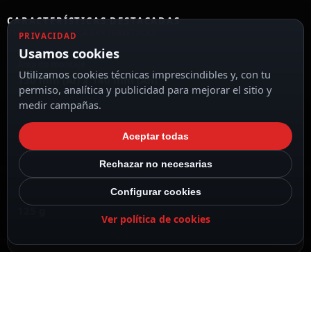
CARACTERÍSTICAS DESTACADAS
VER TODAS LAS CARACTERÍSTICAS
PRIVACIDAD
Usamos cookies
Área de montaje
Utilizamos cookies técnicas imprescindibles y, con tu
130 mm (Al) x 140 mm (An)
permiso, analítica y publicidad para mejorar el sitio y
medir campañas.
Aceptar todas
Soporte de esquina
Rechazar no necesarias
Configurar cookies
125 g
Ver política de cookies
Color blanco