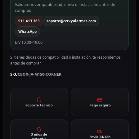
Validamos compatibilidad, envío o instalación antes de
JA-
comprar.
M150-
CORNER
911 413 363
soporte@cctvyalarmas.com
cantidad
WhatsApp
L-V 10:00–19:00
Si tienes dudas de compatibilidad o instalación, te respondemos
antes de comprar.
SKU
CBOX-JA-M150-CORNER
Soporte técnico
Pago seguro
3 años de
Envío 24/48h
garantía