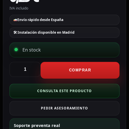
IVA incluido
Envío rápido desde España
🛠 Instalación disponible en Madrid
En stock
Cambox
Soporte
COMPRAR
de
esquina
Diseño
CONSULTA ESTE PRODUCTO
robusto
de
PEDIR ASESORAMIENTO
acero
color
blanco
Soporte preventa real
CBOX-