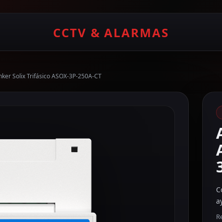
CCTV & ALARMAS
nker Solix Trifásico ASOX-3P-250A-CT
C
a
Re