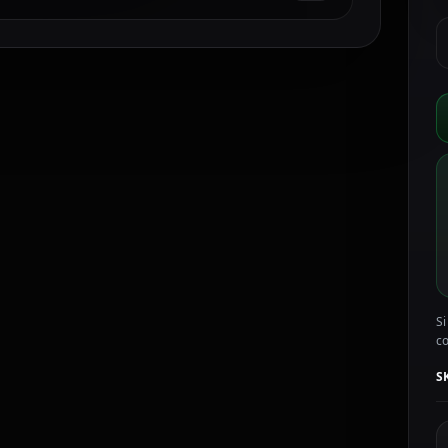
A
S
S
M
A
S
T
A
3
2
C
c
Si
c
S