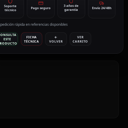
3 años de
Soporte
Pago seguro
Envío 24/48h
garantía
técnico
pedición rápida en referencias disponibles
CONSULTA
FICHA
←
VER
ESTE
TÉCNICA
VOLVER
CARRITO
RODUCTO