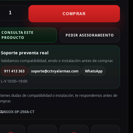
nker
olix
COMPRAR
mart
eter
CONSULTA ESTE
nker
PEDIR ASESORAMIENTO
PRODUCTO
olix
rifásico
Soporte preventa real
SOX-
P-
Validamos compatibilidad, envío o instalación antes de comprar.
50A-
911 413 363
soporte@cctvyalarmas.com
WhatsApp
T
antidad
L-V 10:00–19:00
 tienes dudas de compatibilidad o instalación, te respondemos antes de
omprar.
KU
ASOX-3P-250A-CT