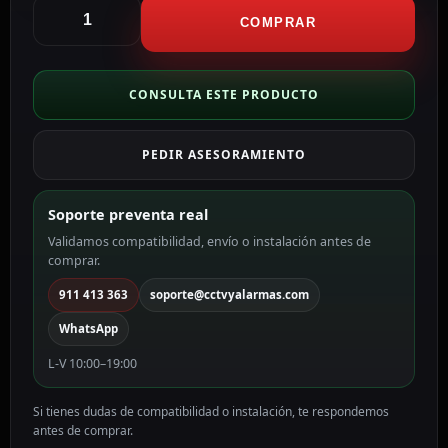
Akuvox
Repuesto
COMPRAR
para
videoportero
Tapa
CONSULTA ESTE PRODUCTO
embellecedora
para
PEDIR ASESORAMIENTO
lector
de
tarjetas
Soporte preventa real
AK-
Validamos compatibilidad, envío o instalación antes de
SPX915-
comprar.
CARDCOVER
cantidad
911 413 363
soporte@cctvyalarmas.com
WhatsApp
L-V 10:00–19:00
Si tienes dudas de compatibilidad o instalación, te respondemos
antes de comprar.