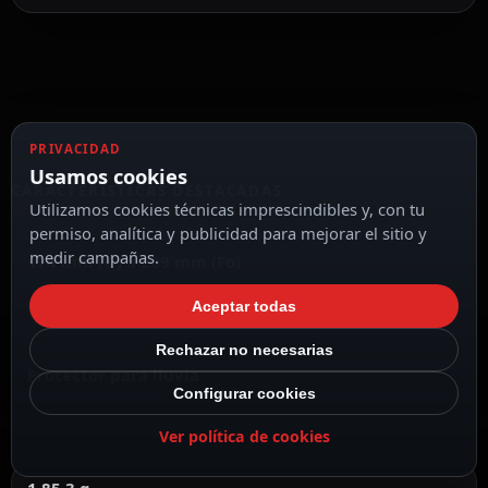
PRIVACIDAD
Usamos cookies
CARACTERÍSTICAS DESTACADAS
Utilizamos cookies técnicas imprescindibles y, con tu
VER TODAS LAS CARACTERÍSTICAS
permiso, analítica y publicidad para mejorar el sitio y
medir campañas.
174 mm (Ø) x 209 mm (Fo)
Aceptar todas
Rechazar no necesarias
Protector para lluvia
Configurar cookies
Ver política de cookies
1 85.3 g