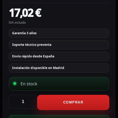
17,02
€
IVA incluido
Garantía 3 años
Soporte técnico preventa
Envío rápido desde España
Instalación disponible en Madrid
En stock
Hikvision
Protector
COMPRAR
contra
la