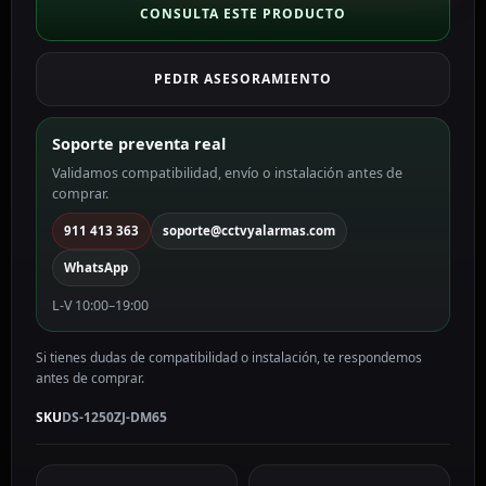
lluvia
CONSULTA ESTE PRODUCTO
Hikvision
color
PEDIR ASESORAMIENTO
blanco
DS-
1250ZJ-
Soporte preventa real
DM65
Validamos compatibilidad, envío o instalación antes de
cantidad
comprar.
911 413 363
soporte@cctvyalarmas.com
WhatsApp
L-V 10:00–19:00
Si tienes dudas de compatibilidad o instalación, te respondemos
antes de comprar.
SKU
DS-1250ZJ-DM65