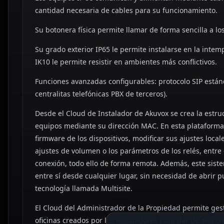
cantidad necesaria de cables para su funcionamiento.
Su botonera física permite llamar de forma sencilla a lo
Su grado exterior IP65 le permite instalarse en la inte
IK10 le permite resistir en ambientes más conflictivos.
Funciones avanzadas configurables: protocolo SIP estánd
centralitas telefónicas PBX de terceros).
Desde el Cloud de Instalador de Akuvox se crea la estruc
equipos mediante su dirección MAC. En esta plataforma
firmware de los dispositivos, modificar sus ajustes loca
ajustes de volumen o los parámetros de los relés, entre 
conexión, todo ello de forma remota. Además, este sis
entre sí desde cualquier lugar, sin necesidad de abrir pu
tecnología llamada Multisite.
El Cloud del Administrador de la Propiedad permite ges
oficinas creados por los instaladores para dar de alta cr