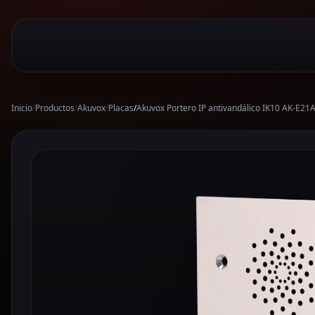
Inicio
/
Productos
/
Akuvox
/
Placas
/
Akuvox Portero IP antivandálico IK10 AK-E21