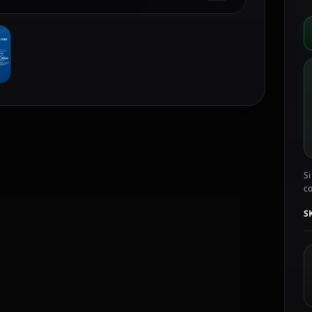
I
a
I
A
E
c
Si
c
S