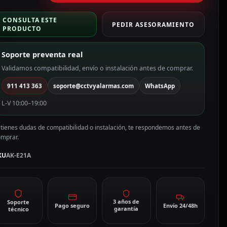
P
ntivandálico
CONSULTA ESTE
K10
PEDIR ASESORAMIENTO
PRODUCTO
K-
21A
Soporte preventa real
antidad
Validamos compatibilidad, envío o instalación antes de comprar.
911 413 363
soporte@cctvyalarmas.com
WhatsApp
L-V 10:00–19:00
 tienes dudas de compatibilidad o instalación, te respondemos antes de
omprar.
KU
AK-E21A
3 años de
Soporte
Pago seguro
Envío 24/48h
garantía
técnico