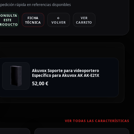
pedición rápida en referencias disponibles
CONSULTA
FICHA
←
VER
ESTE
TÉCNICA
VOLVER
CARRITO
RODUCTO
Akuvox Soporte para videoportero
Específico para Akuvox AK AK-E21X
52,00
€
VER TODAS LAS CARACTERÍSTICAS