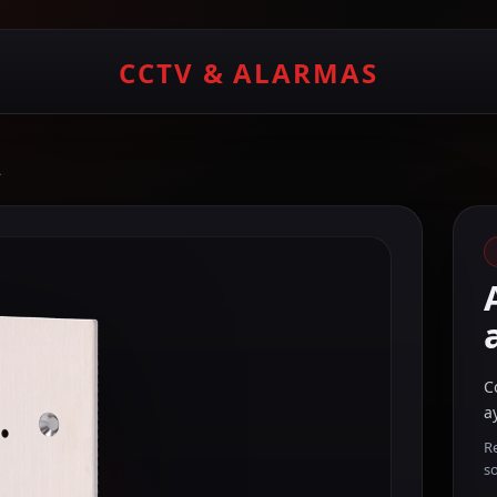
CCTV & ALARMAS
A
C
a
R
s