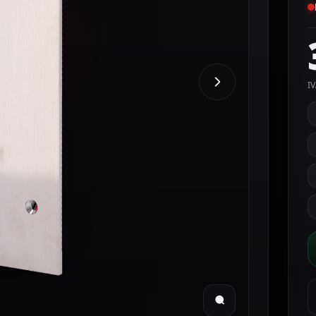
IV
A
P