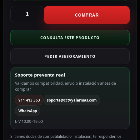
CCTV
&
COMPRAR
Alarmas
Pasacables
para
CONSULTA ESTE PRODUCTO
puertas
Tubo
PEDIR ASESORAMIENTO
flexible
DLK-
403B
Soporte preventa real
cantidad
Validamos compatibilidad, envío o instalación antes de
comprar.
911 413 363
soporte@cctvyalarmas.com
WhatsApp
L-V 10:00–19:00
Si tienes dudas de compatibilidad o instalación, te respondemos