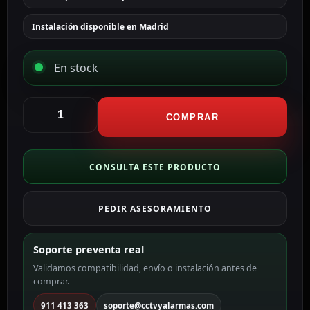
Instalación disponible en Madrid
En stock
Ajax
Panel
COMPRAR
táctil
para
un
CONSULTA ESTE PRODUCTO
interruptor
doble
PEDIR ASESORAMIENTO
de
luz
color
Soporte preventa real
negro
Validamos compatibilidad, envío o instalación antes de
AJ-
comprar.
SIDEBUTTON-
2G-
911 413 363
soporte@cctvyalarmas.com