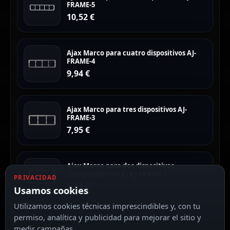
FRAME-5
10,52
€
Ajax Marco para cuatro dispositivos AJ-
FRAME-4
9,94
€
Ajax Marco para tres dispositivos AJ-
FRAME-3
7,95
€
Ajax Marco para dos dispositivos
Compatible con AJ AJ-FRAME-2
PRIVACIDAD
6,83
€
Usamos cookies
Utilizamos cookies técnicas imprescindibles y, con tu
permiso, analítica y publicidad para mejorar el sitio y
medir campañas.