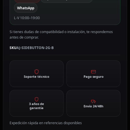
B
WhatsApp
cantidad
L-V 10:00–19:00
Si tienes dudas de compatibilidad o instalación, te respondemos
antes de comprar.
SKU
AJ-SIDEBUTTON-2G-B
Soporte técnico
Pago seguro
3 años de
Envío 24/48h
garantía
Expedición rápida en referencias disponibles