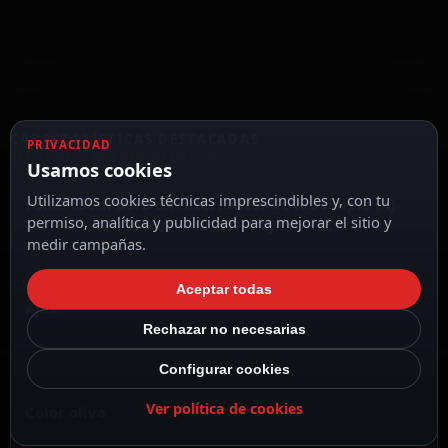
CARACTERÍSTICAS DESTACADAS
PRIVACIDAD
VER TODAS LAS CARACTERÍSTICAS
Usamos cookies
Utilizamos cookies técnicas imprescindibles y, con tu
Panel táctil para un interruptor de luz simple (AJ-
permiso, analítica y publicidad para mejorar el sitio y
LIGHTCORE-1G) o conmutable (AJ-LIGHTC.
medir campañas.
Aceptar todas
Ajax
Rechazar no necesarias
Configurar cookies
Ver política de cookies
Color oliva