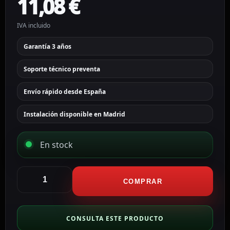
11,08
€
IVA incluido
Garantía 3 años
Soporte técnico preventa
Envío rápido desde España
Instalación disponible en Madrid
En stock
Ajax
Panel
COMPRAR
táctil
para
un
CONSULTA ESTE PRODUCTO
interruptor