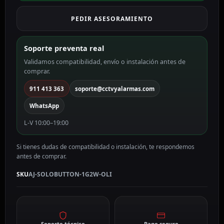
de
PEDIR ASESORAMIENTO
luz
color
oliva
Soporte preventa real
AJ-
Validamos compatibilidad, envío o instalación antes de
SOLOBUTTON-
comprar.
1G2W-
OLI
911 413 363
soporte@cctvyalarmas.com
cantidad
WhatsApp
L-V 10:00–19:00
Si tienes dudas de compatibilidad o instalación, te respondemos
antes de comprar.
SKU
AJ-SOLOBUTTON-1G2W-OLI
Soporte técnico
Pago seguro