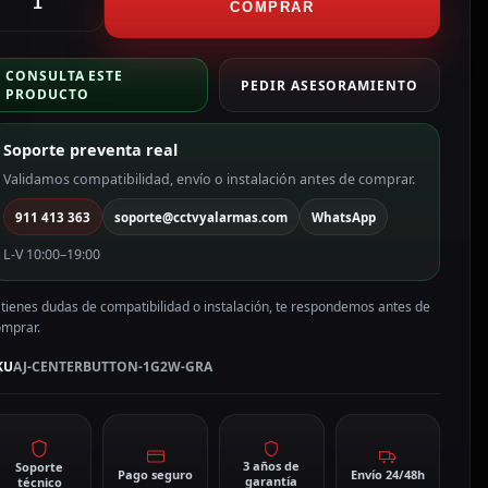
anel
COMPRAR
ctil
ara
CONSULTA ESTE
nterruptor
PEDIR ASESORAMIENTO
PRODUCTO
e
uz
Soporte preventa real
imple
olor
Validamos compatibilidad, envío o instalación antes de comprar.
rafito
911 413 363
soporte@cctvyalarmas.com
WhatsApp
J-
ENTERBUTTON-
L-V 10:00–19:00
G2W-
RA
 tienes dudas de compatibilidad o instalación, te respondemos antes de
antidad
omprar.
KU
AJ-CENTERBUTTON-1G2W-GRA
3 años de
Soporte
Pago seguro
Envío 24/48h
garantía
técnico