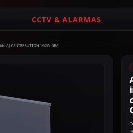
CCTV & ALARMAS
r grafito AJ-CENTERBUTTON-1G2W-GRA
C
a