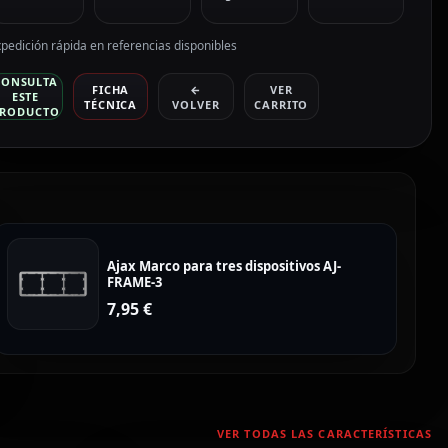
pedición rápida en referencias disponibles
CONSULTA
FICHA
←
VER
ESTE
TÉCNICA
VOLVER
CARRITO
RODUCTO
Ajax Marco para tres dispositivos AJ-
FRAME-3
7,95
€
VER TODAS LAS CARACTERÍSTICAS