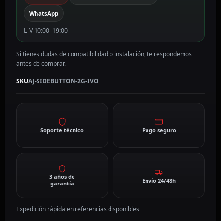
cantidad
WhatsApp
L-V 10:00–19:00
Si tienes dudas de compatibilidad o instalación, te respondemos
antes de comprar.
SKU
AJ-SIDEBUTTON-2G-IVO
Soporte técnico
Pago seguro
3 años de
Envío 24/48h
garantía
Expedición rápida en referencias disponibles