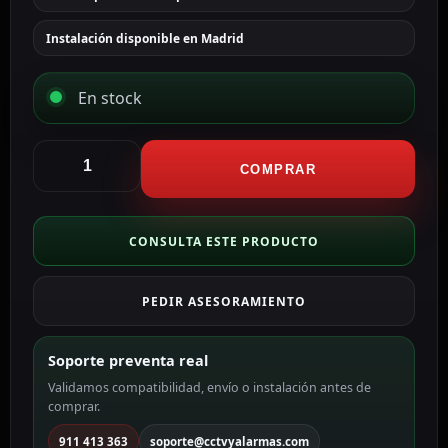
Instalación disponible en Madrid
En stock
Ajax
Panel
COMPRAR
táctil
para
interruptor
CONSULTA ESTE PRODUCTO
de
luz
PEDIR ASESORAMIENTO
doble
color
marfil
Soporte preventa real
AJ-
Validamos compatibilidad, envío o instalación antes de
SIDEBUTTON-
comprar.
2G-
IVO
911 413 363
soporte@cctvyalarmas.com