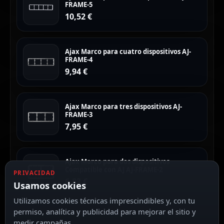
FRAME-5
10,52
€
Ajax Marco para cuatro dispositivos AJ-
FRAME-4
9,94
€
Ajax Marco para tres dispositivos AJ-
FRAME-3
7,95
€
Ajax Marco para dos dispositivos
Compatible con AJ AJ-FRAME-2
PRIVACIDAD
6,83
€
Usamos cookies
Utilizamos cookies técnicas imprescindibles y, con tu
permiso, analítica y publicidad para mejorar el sitio y
medir campañas.