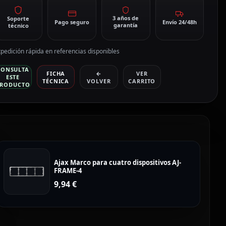
3 años de
Soporte
Pago seguro
Envío 24/48h
garantía
técnico
pedición rápida en referencias disponibles
CONSULTA
FICHA
←
VER
ESTE
TÉCNICA
VOLVER
CARRITO
RODUCTO
Ajax Marco para cuatro dispositivos AJ-
FRAME-4
9,94
€