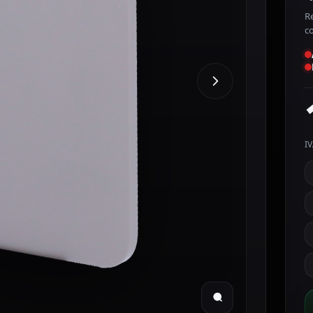
Re
c
IV