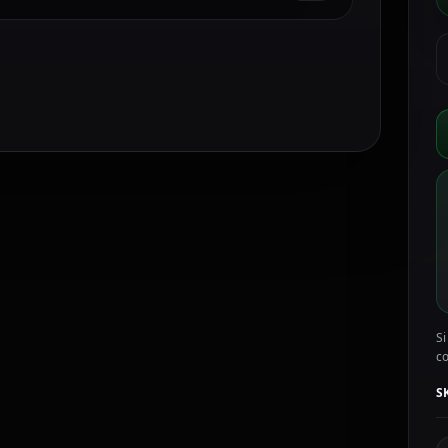
A
P
tá
p
i
d
l
d
c
g
A
S
2
G
Si
c
c
S