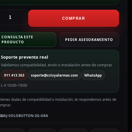
jax
anel
COMPRAR
ctil
ara
CONSULTA ESTE
nterruptor
PEDIR ASESORAMIENTO
PRODUCTO
e
uz
Soporte preventa real
oble
olor
Validamos compatibilidad, envío o instalación antes de comprar.
rafito
911 413 363
soporte@cctvyalarmas.com
WhatsApp
J-
OLOBUTTON-
L-V 10:00–19:00
G-
RA
 tienes dudas de compatibilidad o instalación, te respondemos antes de
antidad
omprar.
KU
AJ-SOLOBUTTON-2G-GRA