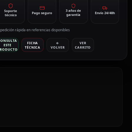
3 años de
Soporte
Pago seguro
Envío 24/48h
garantía
técnico
pedición rápida en referencias disponibles
CONSULTA
FICHA
←
VER
ESTE
TÉCNICA
VOLVER
CARRITO
RODUCTO