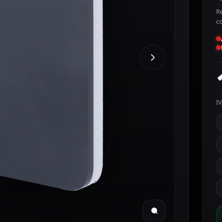
Re
c
IV