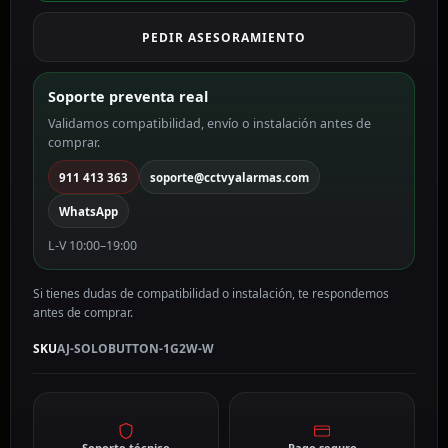
luz
PEDIR ASESORAMIENTO
color
blanco
AJ-
Soporte preventa real
SOLOBUTTON-
Validamos compatibilidad, envío o instalación antes de
1G2W-
comprar.
W
cantidad
911 413 363
soporte@cctvyalarmas.com
WhatsApp
L-V 10:00–19:00
Si tienes dudas de compatibilidad o instalación, te respondemos
antes de comprar.
SKU
AJ-SOLOBUTTON-1G2W-W
Soporte técnico
Pago seguro