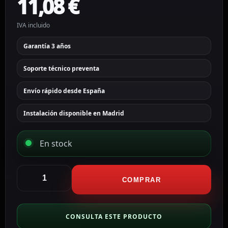
11,08
€
IVA incluido
Garantía 3 años
Soporte técnico preventa
Envío rápido desde España
Instalación disponible en Madrid
En stock
Ajax
Panel
COMPRAR
táctil
para
interruptor
CONSULTA ESTE PRODUCTO
de