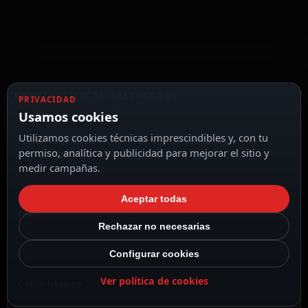
CARACTERÍSTICAS DESTACADAS
PRIVACIDAD
VER TODAS LAS CARACTERÍSTICAS
Usamos cookies
Utilizamos cookies técnicas imprescindibles y, con tu
Panel táctil para interruptor de luz simple (AJ-
permiso, analítica y publicidad para mejorar el sitio y
LIGHTCORE-1G) o conmutable (AJ-LIGHTCORE.
medir campañas.
Aceptar todas
Ajax
Rechazar no necesarias
Configurar cookies
Ver política de cookies
Color blanco