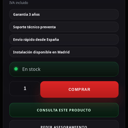
IVA incluido
Garantía 3 años
Soporte técnico preventa
Envío rápido desde España
Instalación disponible en Madrid
En stock
Akuvox
Panel
COMPRAR
frontal
y
caja
CONSULTA ESTE PRODUCTO
de
registro
PEDIR ASESORAMIENTO