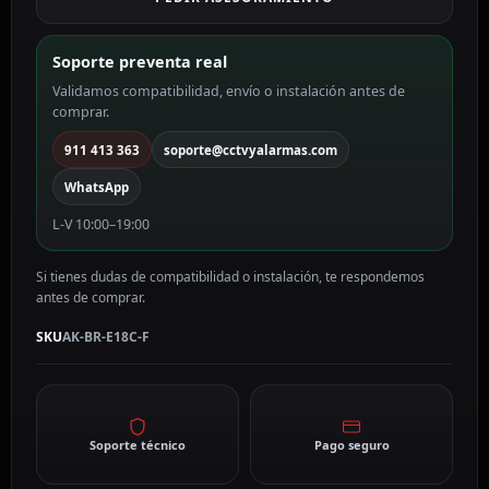
encastrada
AK-
BR-
Soporte preventa real
E18C-
Validamos compatibilidad, envío o instalación antes de
F
comprar.
cantidad
911 413 363
soporte@cctvyalarmas.com
WhatsApp
L-V 10:00–19:00
Si tienes dudas de compatibilidad o instalación, te respondemos
antes de comprar.
SKU
AK-BR-E18C-F
Soporte técnico
Pago seguro