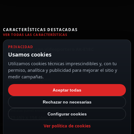
CARACTERÍSTICAS DESTACADAS
VER TODAS LAS CARACTERÍSTICAS
PRIVACIDAD
Compatible con videoportero AK-E18C
Usamos cookies
Utilizamos cookies técnicas imprescindibles y, con tu
permiso, analítica y publicidad para mejorar el sitio y
medir campañas.
Medidas caja de registro
315 (Al) x 143 (An) x 50 (Fo) mm
Aceptar todas
Rechazar no necesarias
Medidas panel embellecedor
Configurar cookies
325 (Al) x 156 (An) x 22 (Fo) mm
Ver política de cookies