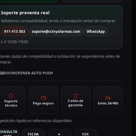
OOROPENER-
UTO-
Soporte preventa real
USH
antidad
Validamos compatibilidad, envío o instalación antes de comprar.
911 413 363
soporte@cctvyalarmas.com
WhatsApp
L-V 10:00–19:00
 tienes dudas de compatibilidad o instalación, te respondemos antes de
omprar.
KU
DOOROPENER-AUTO-PUSH
3 años de
Soporte
Pago seguro
Envío 24/48h
garantía
técnico
pedición rápida en referencias disponibles
CONSULTA
FICHA
←
VER