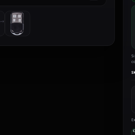
D
A
P
c
Si
c
S
Ex