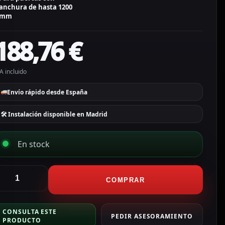
anchura de hasta 1200
mm
188,76
€
A incluido
Envío rápido desde España
🛠 Instalación disponible en Madrid
En stock
afire
perador
COMPRAR
e
uerta
CONSULTA ESTE
utomático
PEDIR ASESORAMIENTO
PRODUCTO