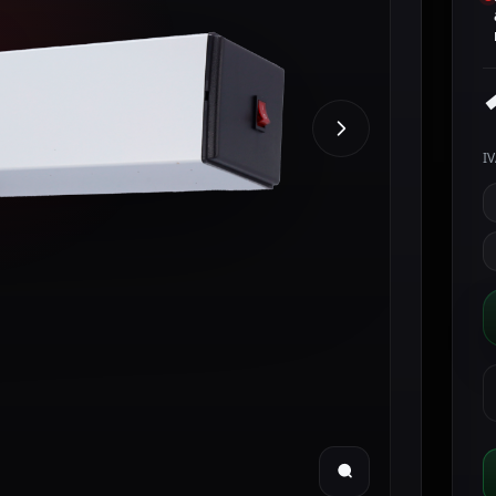
IV
S
O
d
p
a