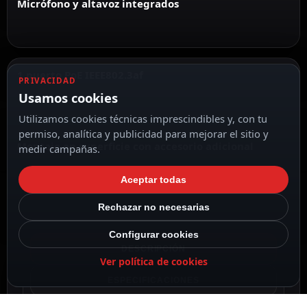
Micrófono y altavoz integrados
1 puerto PoE IEEE802.3af
PRIVACIDAD
Usamos cookies
Utilizamos cookies técnicas imprescindibles y, con tu
permiso, analítica y publicidad para mejorar el sitio y
Montaje en superficie con accesorio adicional
medir campañas.
Aceptar todas
Rechazar no necesarias
Configurar cookies
DESCRIPCIÓN
Ver política de cookies
ESPECIFICACIONES