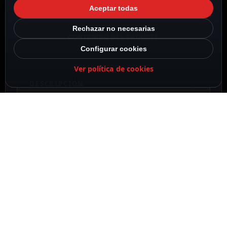
Aceptar todas
ESPECIFICACIONES
Rechazar no necesarias
CONTENIDO DEL PAQUETE
Configurar cookies
Ver política de cookies
DESCRIPCIÓN
El monitor de videoportero es el elemento que se
coloca en el interior de las instalaciones, por ello
también recibe el nombre de unidad interior, y
permite recibir las llamadas de los visitantes al
personal del edificio.
Este modelo cuenta con una pantalla táctil de
10″ que facilita la operación por parte del
usuario, con tecnología IPS que ofrece una
mayor calidad de imagen. Además, dispone de
sistema operativo Android, permitiendo instalar