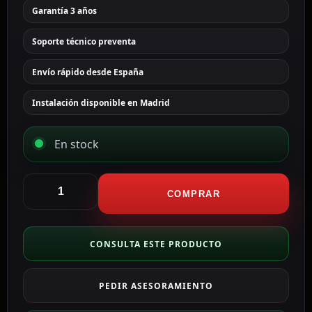
Garantía 3 años
Soporte técnico preventa
Envío rápido desde España
Instalación disponible en Madrid
En stock
Akuvox
Monitor
COMPRAR
Android
12.0
para
CONSULTA ESTE PRODUCTO
videoportero
AK-
PEDIR ASESORAMIENTO
S567W
cantidad