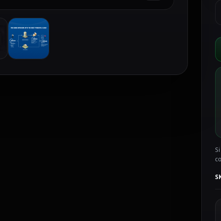
A
M
A
1
p
v
A
S
W
c
Si
c
S