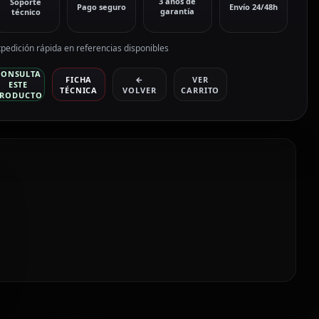
3 años de
Soporte
Pago seguro
Envío 24/48h
garantía
técnico
pedición rápida en referencias disponibles
CONSULTA
FICHA
←
VER
ESTE
TÉCNICA
VOLVER
CARRITO
RODUCTO