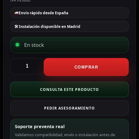
IVA incluido
Envío rápido desde España
🛠 Instalación disponible en Madrid
En stock
Advantech
Módulo
COMPRAR
de
adquisición
y
CONSULTA ESTE PRODUCTO
control
de
PEDIR ASESORAMIENTO
datos
ADAM-
6060-
Soporte preventa real
B
Validamos compatibilidad, envío o instalación antes de
cantidad