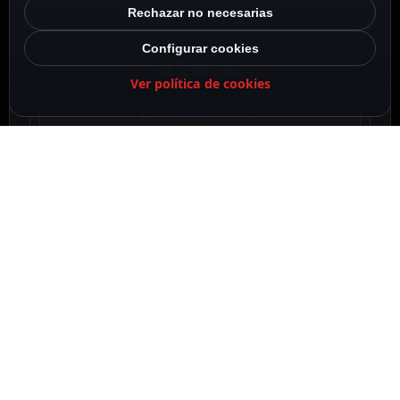
Rechazar no necesarias
Configurar cookies
DESCRIPCIÓN
Ver política de cookies
ESPECIFICACIONES
CONTENIDO DEL PAQUETE
DESCRIPCIÓN
Módulos de adquisición y control de datos
(DA&C)
6 entradas digitales y 6 salidas de relé
Indicación LED
Protocolos: Modbus/TCP, TCP/IP, UDP, HTTP,
DHCP, MQTT, SNMP