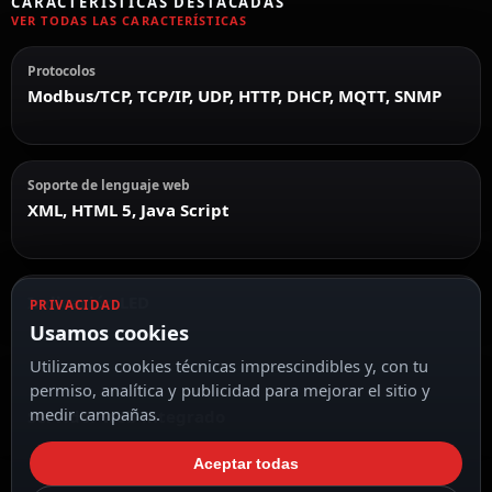
CARACTERÍSTICAS DESTACADAS
VER TODAS LAS CARACTERÍSTICAS
Protocolos
Modbus/TCP, TCP/IP, UDP, HTTP, DHCP, MQTT, SNMP
Soporte de lenguaje web
XML, HTML 5, Java Script
Indicación LED
PRIVACIDAD
Usamos cookies
Utilizamos cookies técnicas imprescindibles y, con tu
permiso, analítica y publicidad para mejorar el sitio y
medir campañas.
Servidor web integrado
Aceptar todas