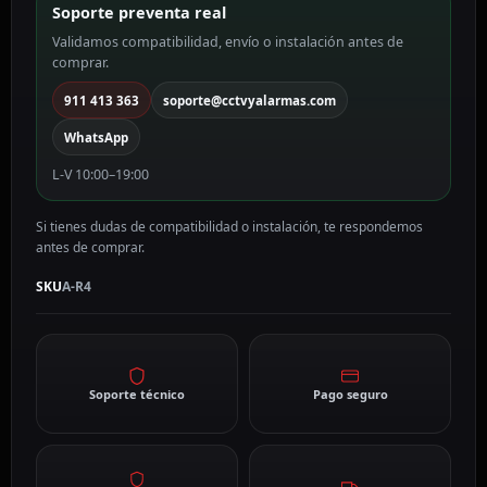
Soporte preventa real
A-
Validamos compatibilidad, envío o instalación antes de
R4
comprar.
cantidad
911 413 363
soporte@cctvyalarmas.com
WhatsApp
L-V 10:00–19:00
Si tienes dudas de compatibilidad o instalación, te respondemos
antes de comprar.
SKU
A-R4
Soporte técnico
Pago seguro