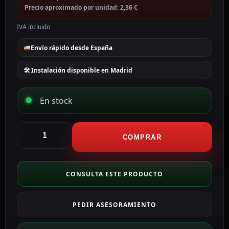
Precio aproximado por unidad: 2,36 €
IVA incluido
Envío rápido desde España
🛠 Instalación disponible en Madrid
En stock
Fdp
Mini
COMPRAR
Contacto
magnético
FDP
CONSULTA ESTE PRODUCTO
Especial
para
PEDIR ASESORAMIENTO
superficie
en
madera