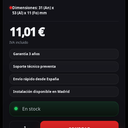
Dimensiones: 31 (An) x
53 (Al) x 11 (Fo) mm
11,01
€
IVA incluido
Garantía 3 años
Soporte técnico preventa
Envío rápido desde España
Instalación disponible en Madrid
En stock
Akuvox