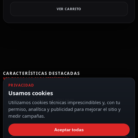
VER CARRITO
CARACTERÍSTICAS DESTACADAS
VER TODAS LAS CARACTERÍSTICAS
PRIVACIDAD
Usamos cookies
Dimensiones
31 (An) x 53 (Al) x 11 (Fo) mm
Utilizamos cookies técnicas imprescindibles y, con tu
permiso, analítica y publicidad para mejorar el sitio y
medir campañas.
Alta frecuencia 2.4 GHz
Aceptar todas