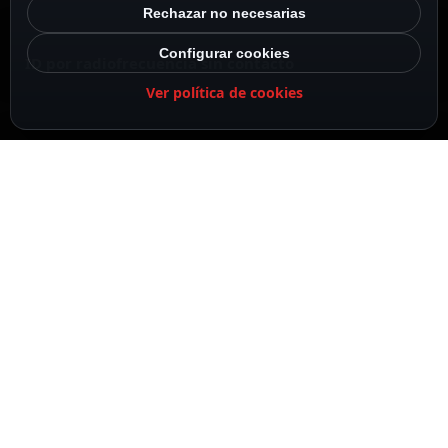
Rechazar no necesarias
Configurar cookies
ID por radiofrecuencia sin contacto
Ver política de cookies
Alimentación con batería CR2032 (hasta 1 año de
duración)
DESCRIPCIÓN
ESPECIFICACIONES
CONTENIDO DEL PAQUETE