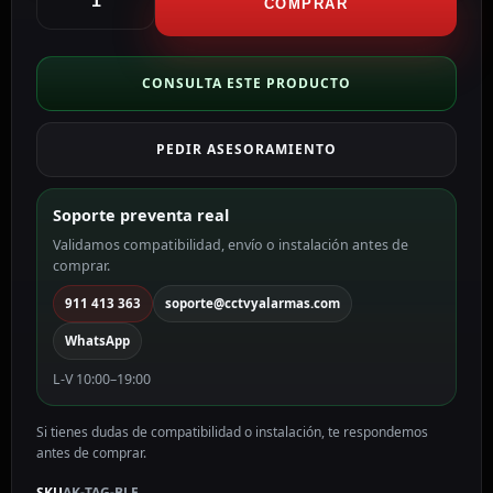
Llavero
COMPRAR
Bluetooth
con
botón
CONSULTA ESTE PRODUCTO
ID
por
PEDIR ASESORAMIENTO
radiofrecuencia
sin
contacto
Soporte preventa real
AK-
Validamos compatibilidad, envío o instalación antes de
TAG-
comprar.
BLE
cantidad
911 413 363
soporte@cctvyalarmas.com
WhatsApp
L-V 10:00–19:00
Si tienes dudas de compatibilidad o instalación, te respondemos
antes de comprar.
SKU
AK-TAG-BLE