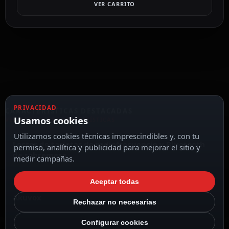
VER CARRITO
PRIVACIDAD
CARACTERÍSTICAS DESTACADAS
Usamos cookies
VER TODAS LAS CARACTERÍSTICAS
Utilizamos cookies técnicas imprescindibles y, con tu
Lector de tarjetas de radiofrecuencia y Bluetooth
permiso, analítica y publicidad para mejorar el sitio y
de sobremesa
medir campañas.
Aceptar todas
Akuvox
Rechazar no necesarias
Configurar cookies