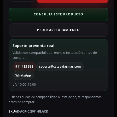
de
tarjetas
USB
CONSULTA ESTE PRODUCTO
MF
13.56
PEDIR ASESORAMIENTO
MHz,
EM
RFID
Soporte preventa real
125
Validamos compatibilidad, envío o instalación antes de
kHz
comprar.
y
BLE
911 413 363
soporte@cctvyalarmas.com
AK-
WhatsApp
ACR-
CID01-
L-V 10:00–19:00
BLACK
cantidad
Si tienes dudas de compatibilidad o instalación, te respondemos
antes de comprar.
SKU
AK-ACR-CID01-BLACK