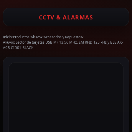
CCTV & ALARMAS
Inicio
/
Productos
/
Akuvox
/
Accesorios y Repuestos
/
Akuvox Lector de tarjetas USB MF 13.56 MHz, EM RFID 125 kHz y BLE AK-
ACR-CID01-BLACK