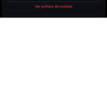
Ver política de cookies
Comunicación USB
Periférico Plug & Play
DESCRIPCIÓN
ESPECIFICACIONES
CONTENIDO DEL PAQUETE