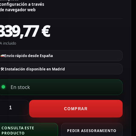
configuración a través
de navegador web
339,77
€
A incluido
Envío rápido desde España
🛠 Instalación disponible en Madrid
En stock
kuvox
it
COMPRAR
e
omótica
CONSULTA ESTE
PEDIR ASESORAMIENTO
PRODUCTO