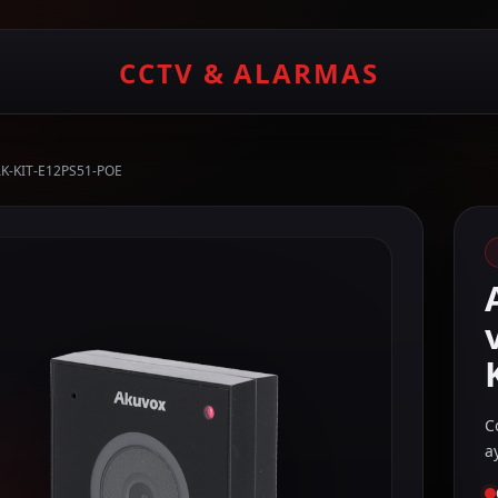
CCTV & ALARMAS
 AK-KIT-E12PS51-POE
C
a