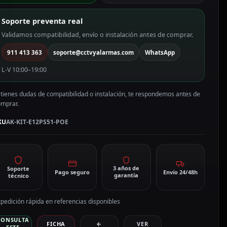
ideoportero
ndroid
Soporte preventa real
K-
IT-
Validamos compatibilidad, envío o instalación antes de comprar.
12PS51-
911 413 363
soporte@cctvyalarmas.com
WhatsApp
OE
antidad
L-V 10:00–19:00
 tienes dudas de compatibilidad o instalación, te respondemos antes de
omprar.
KU
AK-KIT-E12PS51-POE
3 años de
Soporte
Pago seguro
Envío 24/48h
garantía
técnico
pedición rápida en referencias disponibles
CONSULTA
FICHA
←
VER