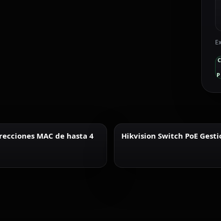
Ex
P
irecciones MAC de hasta 4
Hikvision Switch PoE Gest