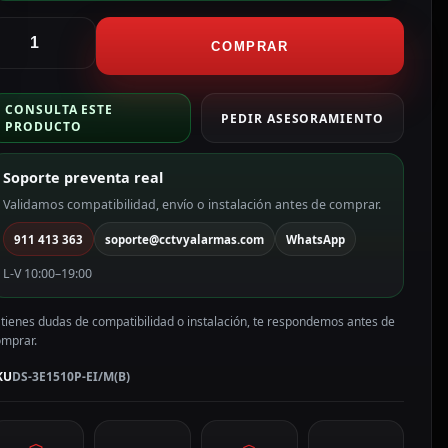
ikvision
witch
COMPRAR
oE
estionable
CONSULTA ESTE
S-
PEDIR ASESORAMIENTO
PRODUCTO
E1510P-
I/M(B)
Soporte preventa real
antidad
Validamos compatibilidad, envío o instalación antes de comprar.
911 413 363
soporte@cctvyalarmas.com
WhatsApp
L-V 10:00–19:00
 tienes dudas de compatibilidad o instalación, te respondemos antes de
omprar.
KU
DS-3E1510P-EI/M(B)