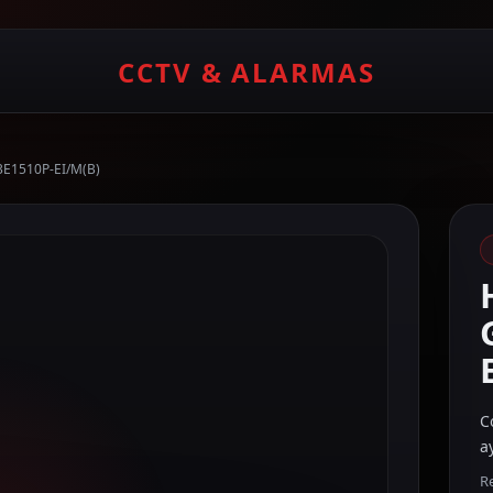
CCTV & ALARMAS
-3E1510P-EI/M(B)
C
a
R