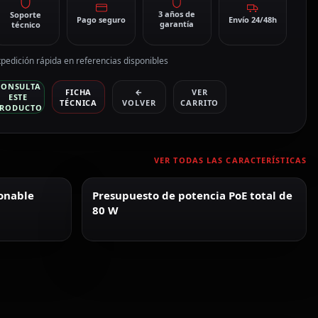
3 años de
Soporte
Pago seguro
Envío 24/48h
garantía
técnico
pedición rápida en referencias disponibles
CONSULTA
FICHA
←
VER
ESTE
TÉCNICA
VOLVER
CARRITO
RODUCTO
VER TODAS LAS CARACTERÍSTICAS
ionable
Presupuesto de potencia PoE total de
80 W