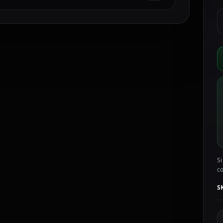
H
S
P
G
D
3
E
c
Si
c
S