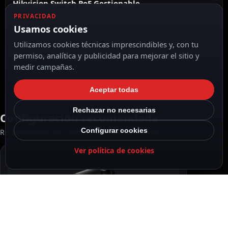
Hikvision Switch PoE Gestionable
PRIVACIDAD
Usamos cookies
Utilizamos cookies técnicas imprescindibles y, con tu
permiso, analítica y publicidad para mejorar el sitio y
Presupuesto de potencia PoE total de 110 W
medir campañas.
Aceptar todas
Rechazar no necesarias
Configuración recomendada
Configurar cookies
Recomendado para completar esta instalación
Ver política de cookies
RECOMENDADO
Ajax Cámara IP Bullet 5 Megapixel Ajax color