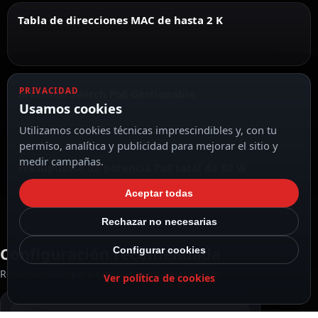
Tabla de direcciones MAC de hasta 2 K
PRIVACIDAD
Hikvision Switch PoE Gestionable
Usamos cookies
Utilizamos cookies técnicas imprescindibles y, con tu
permiso, analítica y publicidad para mejorar el sitio y
medir campañas.
Presupuesto de potencia PoE total de 60 W
Aceptar todas
Rechazar no necesarias
Configuración recomendada
Configurar cookies
Recomendado para completar esta instalación
Ver política de cookies