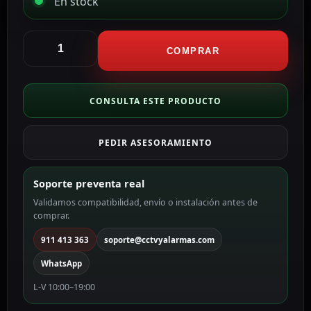
En stock
Hikvision
Switch
COMPRAR
PoE
Gestionable
DS-
CONSULTA ESTE PRODUCTO
3E1106HP-
EI
PEDIR ASESORAMIENTO
cantidad
Soporte preventa real
Validamos compatibilidad, envío o instalación antes de
comprar.
911 413 363
soporte@cctvyalarmas.com
WhatsApp
L-V 10:00–19:00