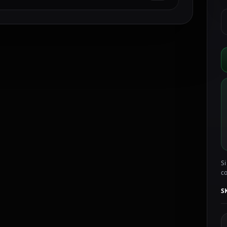
H
G
N
4
C
I
P
g
P
W
D
7
K
c
Si
c
S