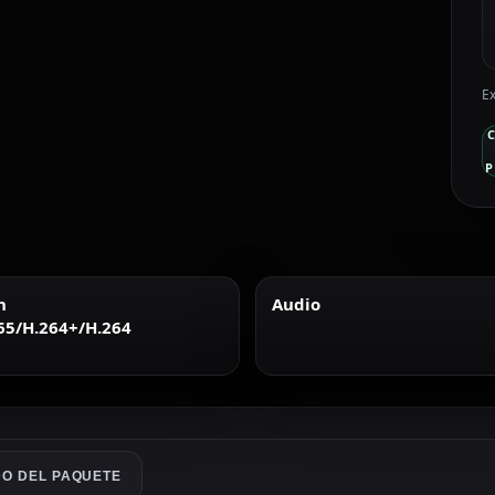
Ex
P
n
Audio
65/H.264+/H.264
O DEL PAQUETE