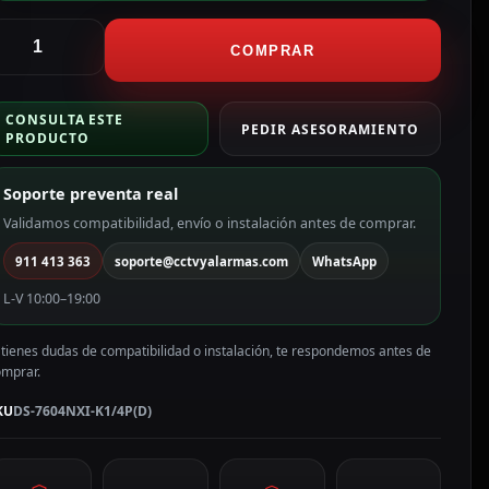
ikvision
rabador
COMPRAR
VR
CONSULTA ESTE
H
PEDIR ASESORAMIENTO
PRODUCTO
P
oE
Soporte preventa real
ama
RO
Validamos compatibilidad, envío o instalación antes de comprar.
iFi
911 413 363
soporte@cctvyalarmas.com
WhatsApp
S-
604NXI-
L-V 10:00–19:00
1/4P(D)
antidad
 tienes dudas de compatibilidad o instalación, te respondemos antes de
omprar.
KU
DS-7604NXI-K1/4P(D)