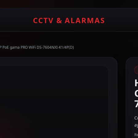
CCTV & ALARMAS
IP PoE gama PRO WiFi DS-7604NXI-K1/4P(D)
C
a
R