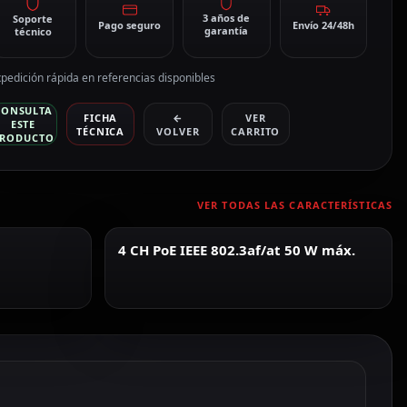
3 años de
Soporte
Pago seguro
Envío 24/48h
garantía
técnico
pedición rápida en referencias disponibles
CONSULTA
FICHA
←
VER
ESTE
TÉCNICA
VOLVER
CARRITO
RODUCTO
VER TODAS LAS CARACTERÍSTICAS
4 CH PoE IEEE 802.3af/at 50 W máx.