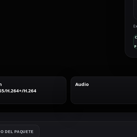
Ex
P
n
Audio
65/H.264+/H.264
O DEL PAQUETE