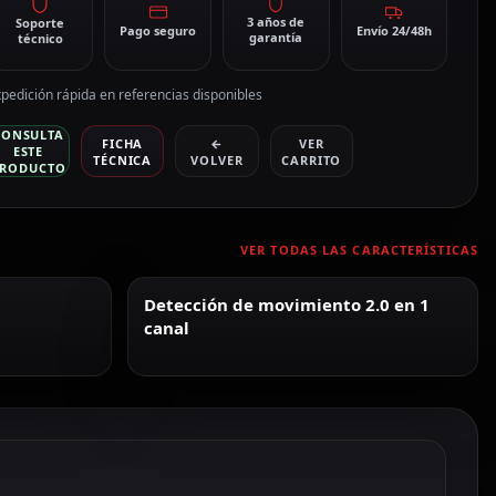
3 años de
Soporte
Pago seguro
Envío 24/48h
garantía
técnico
pedición rápida en referencias disponibles
CONSULTA
FICHA
←
VER
ESTE
TÉCNICA
VOLVER
CARRITO
RODUCTO
VER TODAS LAS CARACTERÍSTICAS
Detección de movimiento 2.0 en 1
canal