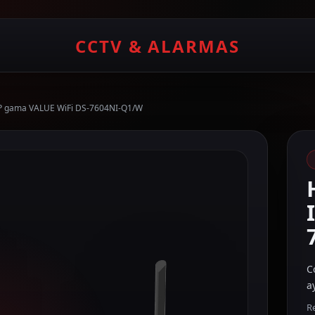
CCTV & ALARMAS
 IP gama VALUE WiFi DS-7604NI-Q1/W
C
a
R