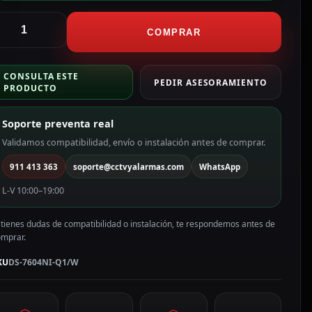
ikvision
rabador
COMPRAR
VR
CONSULTA ESTE
H
PEDIR ASESORAMIENTO
PRODUCTO
P
ama
Soporte preventa real
ALUE
iFi
Validamos compatibilidad, envío o instalación antes de comprar.
S-
911 413 363
soporte@cctvyalarmas.com
WhatsApp
604NI-
1/W
L-V 10:00–19:00
antidad
 tienes dudas de compatibilidad o instalación, te respondemos antes de
omprar.
KU
DS-7604NI-Q1/W