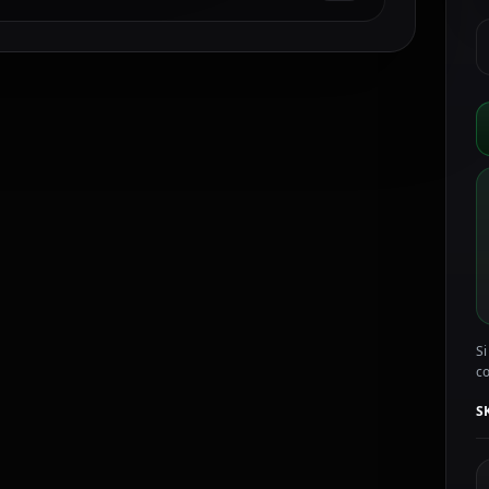
H
g
N
4
C
I
g
V
W
D
7
Q
c
Si
c
S