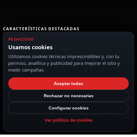
CARACTERÍSTICAS DESTACADAS
VER TODAS LAS CARACTERÍSTICAS
PRIVACIDAD
Usamos cookies
Resolución máxima 12 Mpx
Utilizamos cookies técnicas imprescindibles y, con tu
permiso, analítica y publicidad para mejorar el sitio y
medir campañas.
Compresión H.265+/H.265/H.264+/H.264
Aceptar todas
Rechazar no necesarias
Configurar cookies
Detección de movimiento 2.0 todos los canales
Ver política de cookies