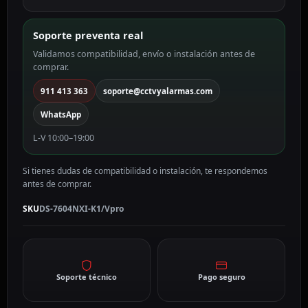
WiFi
DS-
Soporte preventa real
7604NXI-
Validamos compatibilidad, envío o instalación antes de
K1/Vpro
comprar.
cantidad
911 413 363
soporte@cctvyalarmas.com
WhatsApp
L-V 10:00–19:00
Si tienes dudas de compatibilidad o instalación, te respondemos
antes de comprar.
SKU
DS-7604NXI-K1/Vpro
Soporte técnico
Pago seguro