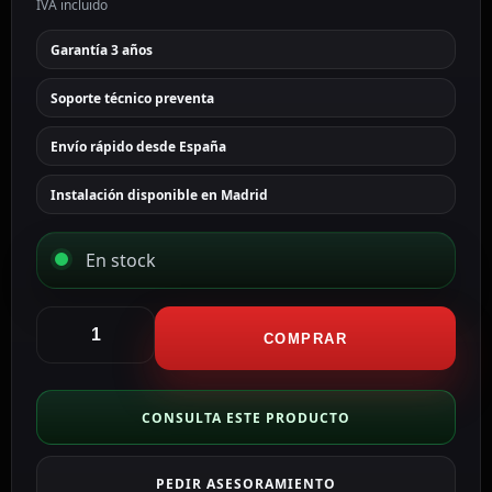
IVA incluido
Garantía 3 años
Soporte técnico preventa
Envío rápido desde España
Instalación disponible en Madrid
En stock
Hikvision
grabador
COMPRAR
NVR
4
CH
CONSULTA ESTE PRODUCTO
IP
gama
PEDIR ASESORAMIENTO
PRO