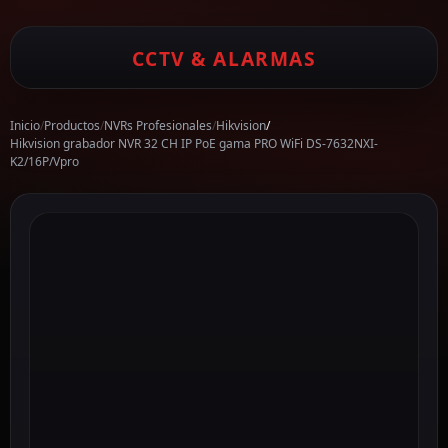
CCTV & ALARMAS
Inicio
/
Productos
/
NVRs Profesionales
/
Hikvision
/
Hikvision grabador NVR 32 CH IP PoE gama PRO WiFi DS-7632NXI-
K2/16P/Vpro