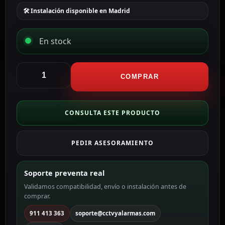
🛠 Instalación disponible en Madrid
En stock
Hikvision
grabador
COMPRAR
NVR
32
CH
CONSULTA ESTE PRODUCTO
IP
PoE
PEDIR ASESORAMIENTO
gama
PRO
WiFi
Soporte preventa real
DS-
Validamos compatibilidad, envío o instalación antes de
7632NXI-
comprar.
K2/16P/Vpro
cantidad
911 413 363
soporte@cctvyalarmas.com