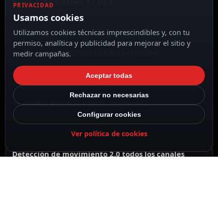
Resolución máxima 12 Mpx
PRIVACIDAD
Usamos cookies
Utilizamos cookies técnicas imprescindibles y, con tu
permiso, analítica y publicidad para mejorar el sitio y
Compresión H.265+/H.265/H.264+/H.264
medir campañas.
Aceptar todas
Rechazar no necesarias
16 CH PoE IEEE 802.3 af/at 200 W máx.
Configurar cookies
Ver política de cookies
Detección de movimiento 2.0 todos los canales