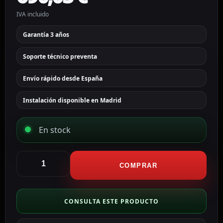
IVA incluido
Garantía 3 años
Soporte técnico preventa
Envío rápido desde España
Instalación disponible en Madrid
En stock
Hikvision
grabador
COMPRAR
NVR
16
CH
CONSULTA ESTE PRODUCTO
IP
PoE