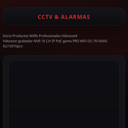
CCTV & ALARMAS
Inicio
/
Productos
/
NVRs Profesionales
/
Hikvision
/
Hikvision grabador NVR 16 CH IP PoE gama PRO WiFi DS-7616NXI-
K2/16P/Vpro