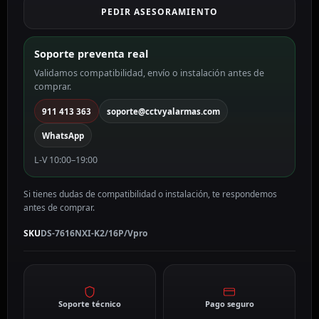
PEDIR ASESORAMIENTO
gama
PRO
WiFi
Soporte preventa real
DS-
Validamos compatibilidad, envío o instalación antes de
7616NXI-
comprar.
K2/16P/Vpro
cantidad
911 413 363
soporte@cctvyalarmas.com
WhatsApp
L-V 10:00–19:00
Si tienes dudas de compatibilidad o instalación, te respondemos
antes de comprar.
SKU
DS-7616NXI-K2/16P/Vpro
Soporte técnico
Pago seguro