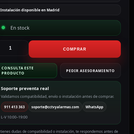
Instalación disponible en Madrid
En stock
ikvision
ikvisionGama
COMPRAR
ALUEGrabador
VR
CONSULTA ESTE
ara
PEDIR ASESORAMIENTO
PRODUCTO
ámaras
P
Soporte preventa real
ódulo
Validamos compatibilidad, envío o instalación antes de comprar.
ifi4
911 413 363
soporte@cctvyalarmas.com
WhatsApp
H
ídeo
L-V 10:00–19:00
esolución
 tienes dudas de compatibilidad o instalación, te respondemos antes de