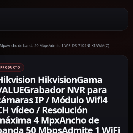
 4 MpxAncho de banda 50 MbpsAdmite 1 WiFi DS-7104NI-K1/W/M(C)
PRODUCTO
Hikvision HikvisionGama
VALUEGrabador NVR para
cámaras IP / Módulo Wifi4
CH vídeo / Resolución
máxima 4 MpxAncho de
banda 50 MbpsAdmite 1 WiFi