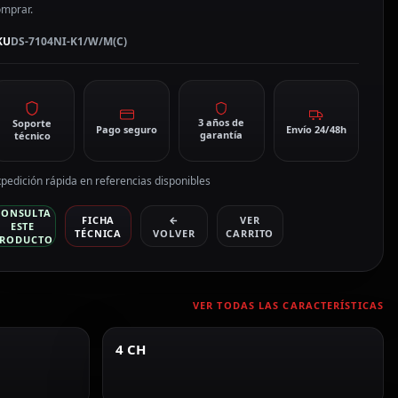
áxima
omprar.
pxAncho
KU
DS-7104NI-K1/W/M(C)
e
anda
0
bpsAdmite
3 años de
Soporte
Pago seguro
Envío 24/48h
garantía
técnico
iFi
S-
pedición rápida en referencias disponibles
104NI-
CONSULTA
1/W/M(C)
FICHA
←
VER
ESTE
TÉCNICA
VOLVER
CARRITO
antidad
RODUCTO
VER TODAS LAS CARACTERÍSTICAS
4 CH