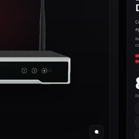
C
a
R
c
IV