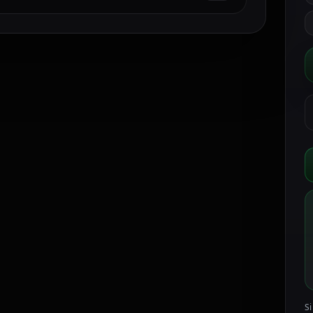
H
H
V
N
p
c
I
/
M
W
C
v
/
R
Si