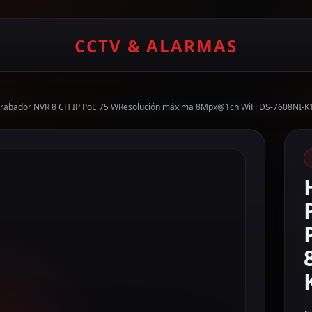
CCTV & ALARMAS
Grabador NVR 8 CH IP PoE 75 WResolución máxima 8Mpx@1ch WiFi DS-7608NI-K1