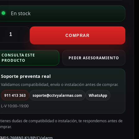
En stock
ikvision
ikvisionGama
COMPRAR
ROGrabador
VR
CONSULTA ESTE
PEDIR ASESORAMIENTO
PRODUCTO
H
P
Soporte preventa real
oE
5
Validamos compatibilidad, envío o instalación antes de comprar.
Resolución
911 413 363
soporte@cctvyalarmas.com
WhatsApp
áxima
Mpx@1ch
L-V 10:00–19:00
iFi
S-
 tienes dudas de compatibilidad o instalación, te respondemos antes de
608NI-
omprar.
1/8P(C)/alarm
antidad
KU
DS-7608NI-K1/8P(C)/alarm