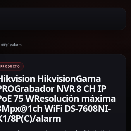
/8P(C)/alarm
PRODUCTO
Hikvision HikvisionGama
PROGrabador NVR 8 CH IP
PoE 75 WResolución máxima
8Mpx@1ch WiFi DS-7608NI-
K1/8P(C)/alarm