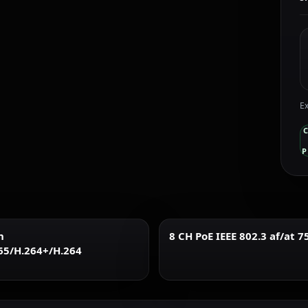
Ex
P
n
8 CH PoE IEEE 802.3 af/at 7
65/H.264+/H.264