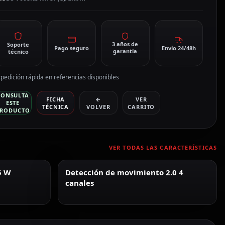
3 años de
Soporte
Pago seguro
Envío 24/48h
garantía
técnico
pedición rápida en referencias disponibles
CONSULTA
FICHA
←
VER
ESTE
TÉCNICA
VOLVER
CARRITO
RODUCTO
VER TODAS LAS CARACTERÍSTICAS
5 W
Detección de movimiento 2.0 4
canales