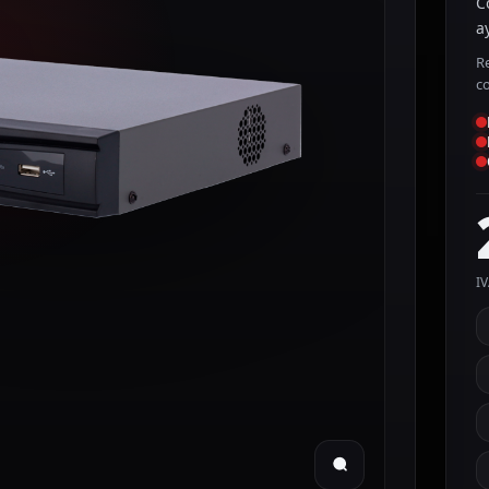
C
a
R
c
IV