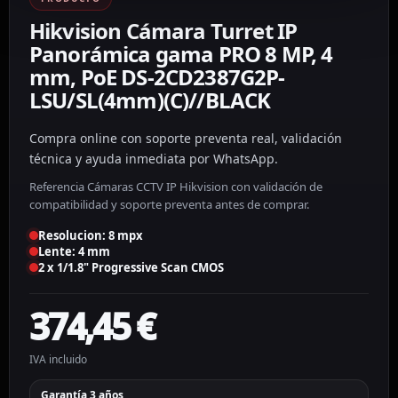
Hikvision Cámara Turret IP
Panorámica gama PRO 8 MP, 4
mm, PoE DS-2CD2387G2P-
LSU/SL(4mm)(C)//BLACK
Compra online con soporte preventa real, validación
técnica y ayuda inmediata por WhatsApp.
Referencia Cámaras CCTV IP Hikvision con validación de
compatibilidad y soporte preventa antes de comprar.
Resolucion: 8 mpx
Lente: 4 mm
2 x 1/1.8" Progressive Scan CMOS
374,45
€
IVA incluido
Garantía 3 años