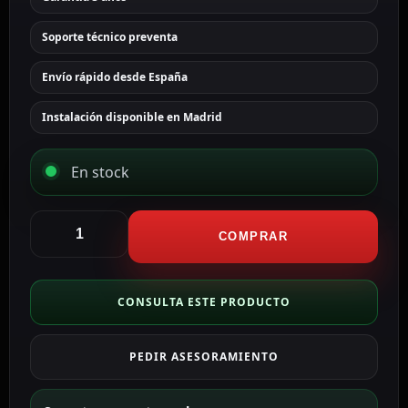
Soporte técnico preventa
Envío rápido desde España
Instalación disponible en Madrid
En stock
Hikvision
Cámara
COMPRAR
Turret
IP
Panorámica
CONSULTA ESTE PRODUCTO
gama
PRO
PEDIR ASESORAMIENTO
8
MP,
4