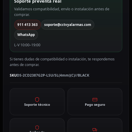
Soporte preventa real
mm,
Validamos compatibilidad, envío o instalación antes de
PoE
comprar.
DS-
2CD2387G2P-
911 413 363
soporte@cctvyalarmas.com
LSU/SL(4mm)
WhatsApp
(C)//BLACK
cantidad
L-V 10:00–19:00
Si tienes dudas de compatibilidad o instalación, te respondemos
antes de comprar.
SKU
DS-2CD2387G2P-LSU/SL(4mm)(C)//BLACK
Soporte técnico
Pago seguro