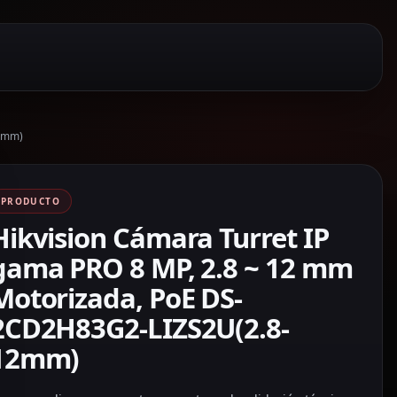
12mm)
PRODUCTO
Hikvision Cámara Turret IP
gama PRO 8 MP, 2.8 ~ 12 mm
Motorizada, PoE DS-
2CD2H83G2-LIZS2U(2.8-
12mm)