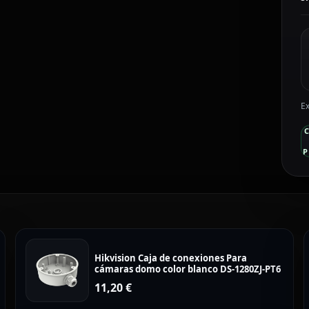
1
c
Ex
P
Hikvision Caja de conexiones Para
cámaras domo color blanco DS-1280ZJ-PT6
11,20
€