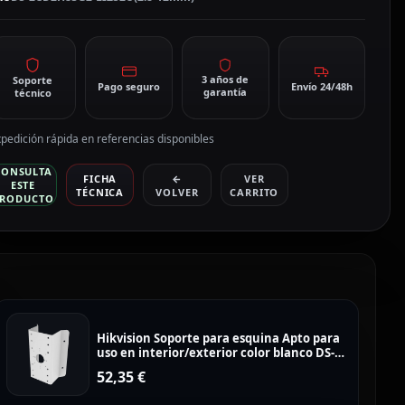
2mm)
antidad
3 años de
Soporte
Pago seguro
Envío 24/48h
garantía
técnico
pedición rápida en referencias disponibles
CONSULTA
FICHA
←
VER
ESTE
TÉCNICA
VOLVER
CARRITO
RODUCTO
Hikvision Soporte para esquina Apto para
uso en interior/exterior color blanco DS-
1276ZJ-SUS
52,35
€