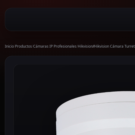
Inicio
/
Productos
/
Cámaras IP Profesionales
/
Hikvision
/
Hikvision Cámara Turre