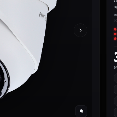
C
a
R
c
IV