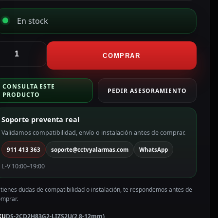
En stock
ikvision
ámara
COMPRAR
urret
P
CONSULTA ESTE
ama
PEDIR ASESORAMIENTO
PRODUCTO
RO
Soporte preventa real
P,
.8
Validamos compatibilidad, envío o instalación antes de comprar.
911 413 363
soporte@cctvyalarmas.com
WhatsApp
2
mm
L-V 10:00–19:00
otorizada,
oE
 tienes dudas de compatibilidad o instalación, te respondemos antes de
S-
omprar.
CD2H83G2-
IZS2U(2.8-
KU
DS-2CD2H83G2-LIZS2U(2.8-12mm)