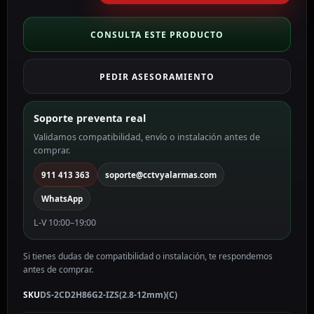
Turret
IP
gama
CONSULTA ESTE PRODUCTO
AcuSense
8
PEDIR ASESORAMIENTO
MP,
2.8
~
Soporte preventa real
12
Validamos compatibilidad, envío o instalación antes de
mm
comprar.
Motorizada,
PoE
911 413 363
soporte@cctvyalarmas.com
DS-
WhatsApp
2CD2H86G2-
IZS(2.8-
L-V 10:00–19:00
12mm)
(C)
Si tienes dudas de compatibilidad o instalación, te respondemos
cantidad
antes de comprar.
SKU
DS-2CD2H86G2-IZS(2.8-12mm)(C)