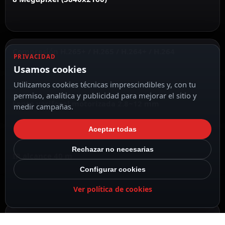
Compresión H.265+ / H.265 / H.264+ / H.264
PRIVACIDAD
Usamos cookies
Utilizamos cookies técnicas imprescindibles y, con tu
permiso, analítica y publicidad para mejorar el sitio y
Lente varifocal motorizada 2.8~12 mm
medir campañas.
Aceptar todas
Rechazar no necesarias
IR alcance 40 m
Configurar cookies
Ver política de cookies