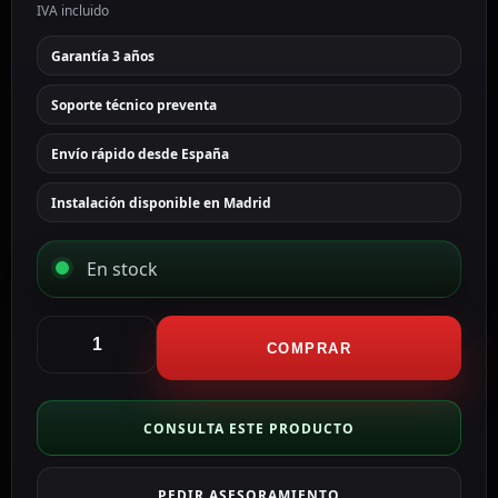
IVA incluido
Garantía 3 años
Soporte técnico preventa
Envío rápido desde España
Instalación disponible en Madrid
En stock
Hikvision
Cámara
COMPRAR
mini
Domo
IP
CONSULTA ESTE PRODUCTO
gama
PRO
PEDIR ASESORAMIENTO