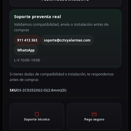
color
blanco
2
Soporte preventa real
MP,
Validamos compatibilidad, envío o instalación antes de
2.8
comprar.
mm,
WiFi,
911 413 363
soporte@cctvyalarmas.com
PoE
WhatsApp
DS-
2CD2523G2-
L-V 10:00–19:00
IS(2.8mm)
(D)
Si tienes dudas de compatibilidad o instalación, te respondemos
cantidad
antes de comprar.
SKU
DS-2CD2523G2-IS(2.8mm)(D)
Soporte técnico
Pago seguro