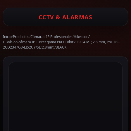
CCTV & ALARMAS
Inicio
/
Productos
/
Cámaras IP Profesionales
/
Hikvision
/
Hikvision cámara IP Turret gama PRO ColorVu3.0 4 MP, 2.8 mm, PoE DS-
2CD2347G3-LIS2UY/SL(2.8mm)/BLACK