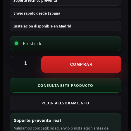
Soporte técnico preventa
Envío rápido desde España
Instalación disponible en Madrid
En stock
Hikvision
Cámara
COMPRAR
IP
Fisheye
5
CONSULTA ESTE PRODUCTO
Mpx
(2560×1920)
PEDIR ASESORAMIENTO
color
blanco
5
Soporte preventa real
MP,
Validamos compatibilidad, envío o instalación antes de
1.05