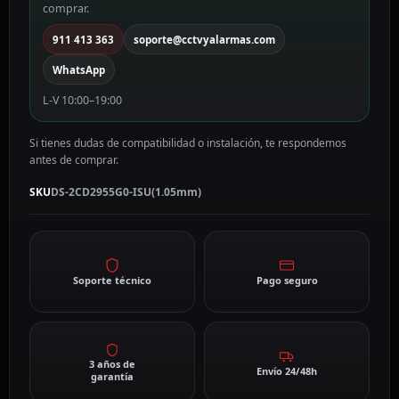
comprar.
mm,
PoE
911 413 363
soporte@cctvyalarmas.com
DS-
WhatsApp
2CD2955G0-
ISU(1.05mm)
L-V 10:00–19:00
cantidad
Si tienes dudas de compatibilidad o instalación, te respondemos
antes de comprar.
SKU
DS-2CD2955G0-ISU(1.05mm)
Soporte técnico
Pago seguro
3 años de
Envío 24/48h
garantía