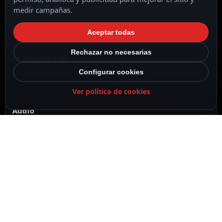
Lente 1.05 mm
medir campañas.
Aceptar todas
Rechazar no necesarias
IR alcance 8 m
Configurar cookies
Ver política de cookies
Audio
DESCRIPCIÓN
ESPECIFICACIONES