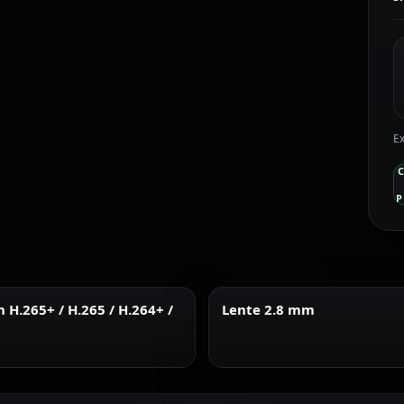
c
Ex
P
H.265+ / H.265 / H.264+ /
Lente 2.8 mm