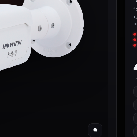
C
a
R
c
IV