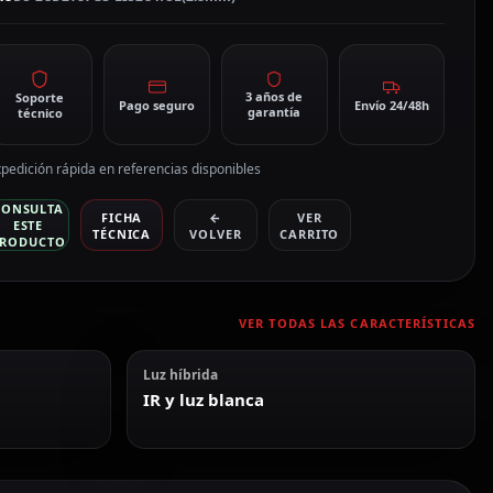
antidad
3 años de
Soporte
Pago seguro
Envío 24/48h
garantía
técnico
pedición rápida en referencias disponibles
CONSULTA
FICHA
←
VER
ESTE
TÉCNICA
VOLVER
CARRITO
RODUCTO
VER TODAS LAS CARACTERÍSTICAS
Luz híbrida
IR y luz blanca