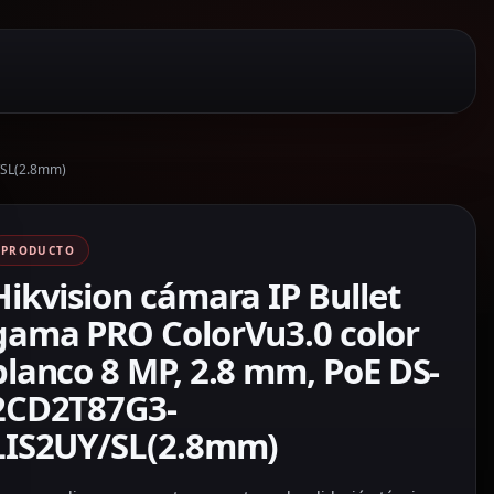
/SL(2.8mm)
PRODUCTO
Hikvision cámara IP Bullet
gama PRO ColorVu3.0 color
blanco 8 MP, 2.8 mm, PoE DS-
2CD2T87G3-
LIS2UY/SL(2.8mm)