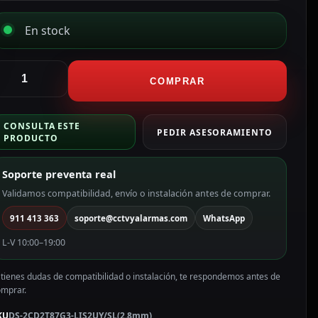
En stock
ikvision
ámara
COMPRAR
P
ullet
CONSULTA ESTE
ama
PEDIR ASESORAMIENTO
PRODUCTO
RO
olorVu3.0
Soporte preventa real
olor
lanco
Validamos compatibilidad, envío o instalación antes de comprar.
911 413 363
soporte@cctvyalarmas.com
WhatsApp
P,
.8
L-V 10:00–19:00
m,
oE
 tienes dudas de compatibilidad o instalación, te respondemos antes de
S-
omprar.
CD2T87G3-
IS2UY/SL(2.8mm)
KU
DS-2CD2T87G3-LIS2UY/SL(2.8mm)