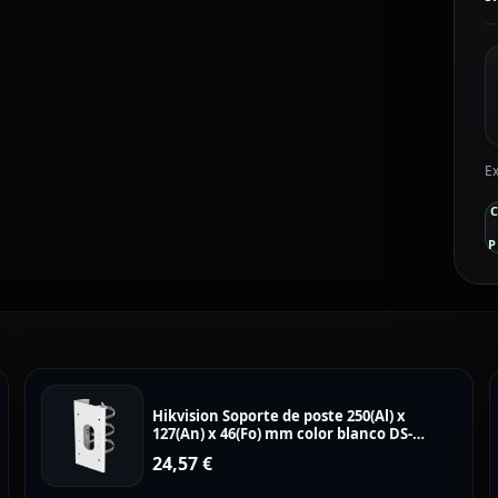
2
I
1
c
Ex
P
Hikvision Soporte de poste 250(Al) x
127(An) x 46(Fo) mm color blanco DS-
1475ZJ-SUS
24,57
€