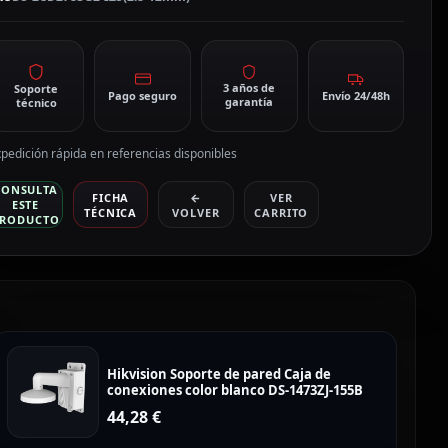
CD2783G2-
ZS(2.8-
2mm)
antidad
3 años de
Soporte
Pago seguro
Envío 24/48h
garantía
técnico
pedición rápida en referencias disponibles
CONSULTA
FICHA
←
VER
ESTE
TÉCNICA
VOLVER
CARRITO
RODUCTO
Hikvision Soporte de pared Caja de
conexiones color blanco DS-1473ZJ-155B
44,28
€