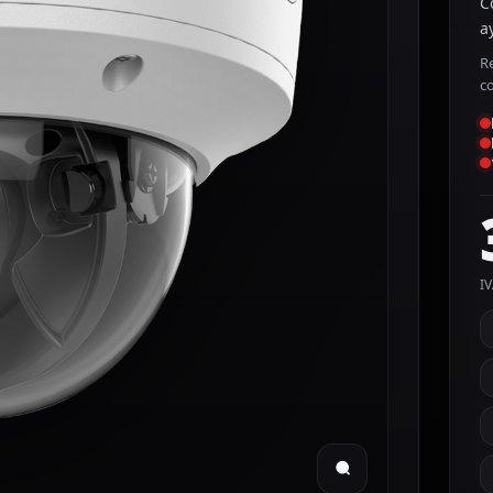
C
a
R
c
IV