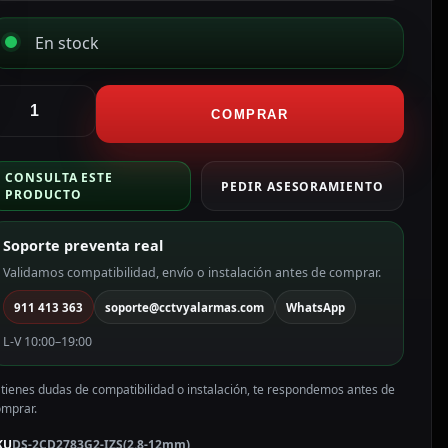
En stock
ikvision
ámara
COMPRAR
omo
P
CONSULTA ESTE
ama
PEDIR ASESORAMIENTO
PRODUCTO
RO
olor
Soporte preventa real
lanco
Validamos compatibilidad, envío o instalación antes de comprar.
P,
911 413 363
soporte@cctvyalarmas.com
WhatsApp
.8
L-V 10:00–19:00
2
mm
 tienes dudas de compatibilidad o instalación, te respondemos antes de
otorizada,
omprar.
oE
S-
KU
DS-2CD2783G2-IZS(2.8-12mm)