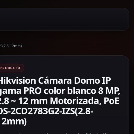
ZS(2.8-12mm)
PRODUCTO
Hikvision Cámara Domo IP
gama PRO color blanco 8 MP,
2.8 ~ 12 mm Motorizada, PoE
DS-2CD2783G2-IZS(2.8-
12mm)