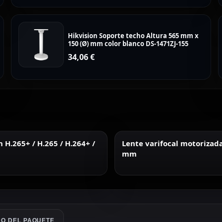
Hikvision Soporte techo Altura 565 mm x
150 (Ø) mm color blanco DS-1471ZJ-155
34,06
€
H.265+ / H.265 / H.264+ /
Lente varifocal motorizad
mm
O DEL PAQUETE