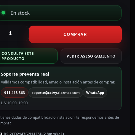
En stock
ikvision
ámara
COMPRAR
omo
P
CONSULTA ESTE
ama
PEDIR ASESORAMIENTO
PRODUCTO
RO
olor
Soporte preventa real
lanco
Validamos compatibilidad, envío o instalación antes de comprar.
P,
911 413 363
soporte@cctvyalarmas.com
WhatsApp
.8
m,
L-V 10:00–19:00
oE
S-
 tienes dudas de compatibilidad o instalación, te respondemos antes de
CD2147G2H-
omprar.
ISU(2.8mm)
eF)
KU
DS-2CD2147G2H-LISU(2.8mm)(eF)