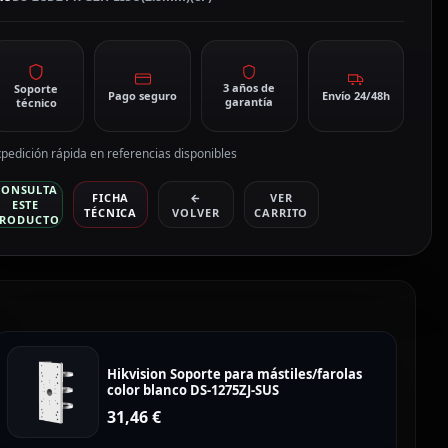
antidad
3 años de
Soporte
Pago seguro
Envío 24/48h
garantía
técnico
pedición rápida en referencias disponibles
CONSULTA
FICHA
←
VER
ESTE
TÉCNICA
VOLVER
CARRITO
RODUCTO
Hikvision Soporte para mástiles/farolas
color blanco DS-1275ZJ-SUS
31,46
€