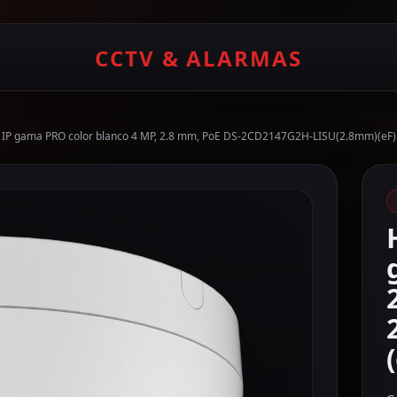
CCTV & ALARMAS
 IP gama PRO color blanco 4 MP, 2.8 mm, PoE DS-2CD2147G2H-LISU(2.8mm)(eF)