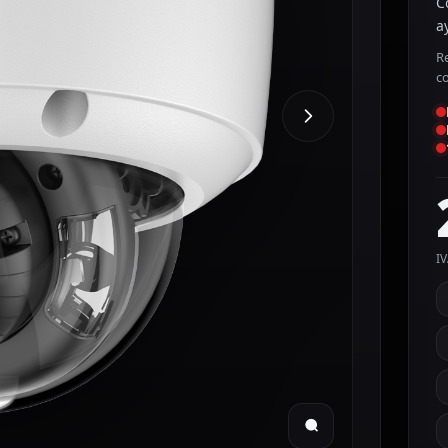
C
a
R
c
IV