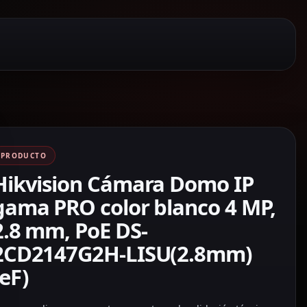
PRODUCTO
Hikvision Cámara Domo IP
gama PRO color blanco 4 MP,
2.8 mm, PoE DS-
2CD2147G2H-LISU(2.8mm)
(eF)