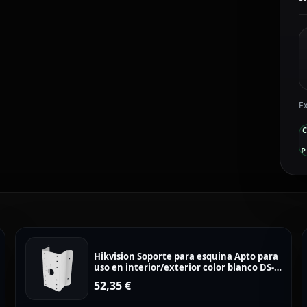
c
Ex
P
Hikvision Soporte para esquina Apto para
uso en interior/exterior color blanco DS-
1276ZJ-SUS
52,35
€