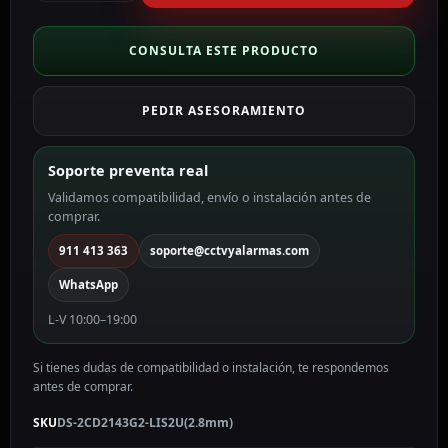
Domo
IP
gama
CONSULTA ESTE PRODUCTO
PRO
color
PEDIR ASESORAMIENTO
blanco
4
MP,
Soporte preventa real
2.8
Validamos compatibilidad, envío o instalación antes de
mm,
comprar.
PoE
DS-
911 413 363
soporte@cctvyalarmas.com
2CD2143G2-
WhatsApp
LIS2U(2.8mm)
cantidad
L-V 10:00–19:00
Si tienes dudas de compatibilidad o instalación, te respondemos
antes de comprar.
SKU
DS-2CD2143G2-LIS2U(2.8mm)