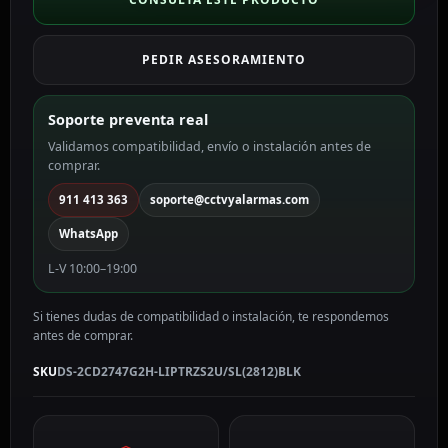
PRO
4
PEDIR ASESORAMIENTO
MPx
color
negro
Soporte preventa real
4
Validamos compatibilidad, envío o instalación antes de
MP,
comprar.
2.8
~
911 413 363
soporte@cctvyalarmas.com
12
WhatsApp
mm
Motorizada,
L-V 10:00–19:00
PoE
DS-
Si tienes dudas de compatibilidad o instalación, te respondemos
2CD2747G2H-
antes de comprar.
LIPTRZS2U/SL(2812)BLK
cantidad
SKU
DS-2CD2747G2H-LIPTRZS2U/SL(2812)BLK