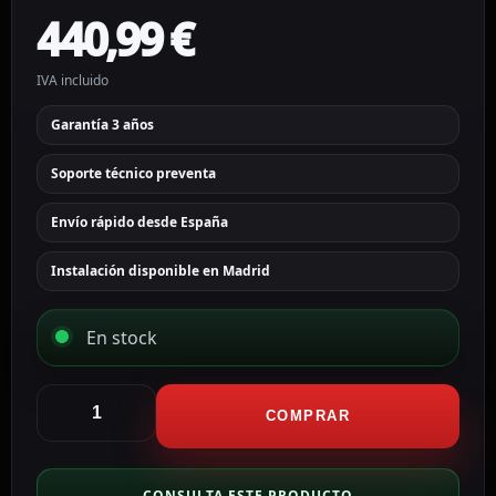
440,99
€
IVA incluido
Garantía 3 años
Soporte técnico preventa
Envío rápido desde España
Instalación disponible en Madrid
En stock
Hikvision
cámara
COMPRAR
Domo
IP
gama
CONSULTA ESTE PRODUCTO