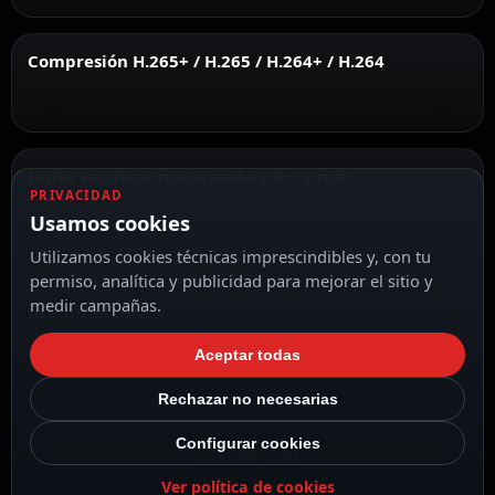
Compresión H.265+ / H.265 / H.264+ / H.264
Lente varifocal motorizada 2.8~12 mm
PRIVACIDAD
Usamos cookies
Utilizamos cookies técnicas imprescindibles y, con tu
permiso, analítica y publicidad para mejorar el sitio y
Luz híbrida
medir campañas.
IR y luz blanca
Aceptar todas
Rechazar no necesarias
Configurar cookies
DESCRIPCIÓN
Ver política de cookies