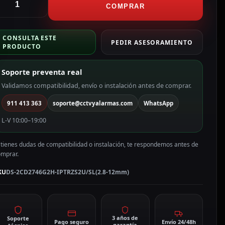
ámara
COMPRAR
omo
P
CONSULTA ESTE
ama
PEDIR ASESORAMIENTO
PRODUCTO
RO
Soporte preventa real
Px
olor
Validamos compatibilidad, envío o instalación antes de comprar.
lanco
911 413 363
soporte@cctvyalarmas.com
WhatsApp
P,
L-V 10:00–19:00
.8
 tienes dudas de compatibilidad o instalación, te respondemos antes de
2
omprar.
mm
otorizada,
KU
DS-2CD2746G2H-IPTRZS2U/SL(2.8-12mm)
oE
S-
CD2746G2H-
PTRZS2U/SL(2.8-
3 años de
Soporte
Pago seguro
Envío 24/48h
garantía