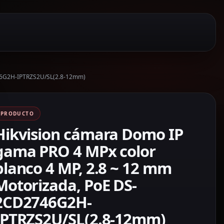
746G2H-IPTRZS2U/SL(2.8-12mm)
PRODUCTO
Hikvision cámara Domo IP
gama PRO 4 MPx color
blanco 4 MP, 2.8 ~ 12 mm
Motorizada, PoE DS-
2CD2746G2H-
IPTRZS2U/SL(2.8-12mm)