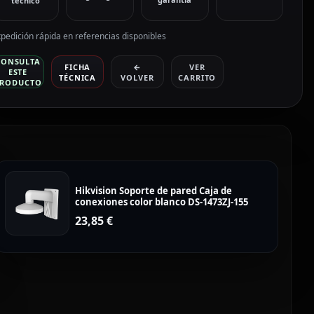
técnico
2mm)
antidad
pedición rápida en referencias disponibles
CONSULTA
FICHA
←
VER
ESTE
TÉCNICA
VOLVER
CARRITO
RODUCTO
Hikvision Soporte de pared Caja de
conexiones color blanco DS-1473ZJ-155
23,85
€