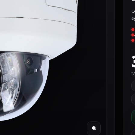
C
a
IV
H