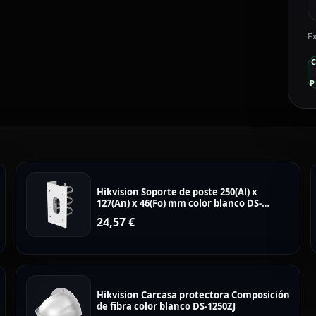
1
c
Ex
P
Hikvision Soporte de poste 250(Al) x
127(An) x 46(Fo) mm color blanco DS-
1475ZJ-SUS
24,57
€
Hikvision Carcasa protectora Composición
de fibra color blanco DS-1250ZJ