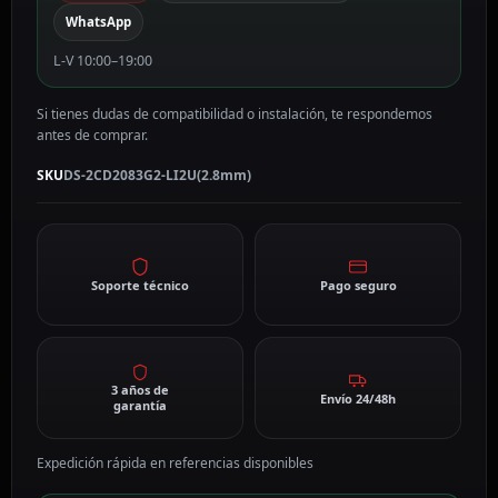
2CD2083G2-
WhatsApp
LI2U(2.8mm)
cantidad
L-V 10:00–19:00
Si tienes dudas de compatibilidad o instalación, te respondemos
antes de comprar.
SKU
DS-2CD2083G2-LI2U(2.8mm)
Soporte técnico
Pago seguro
3 años de
Envío 24/48h
garantía
Expedición rápida en referencias disponibles