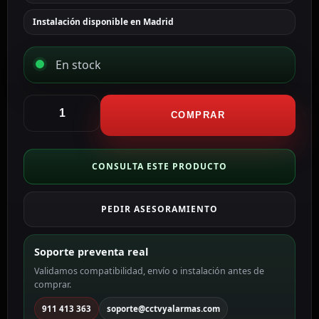
Instalación disponible en Madrid
En stock
Hikvision
Cámara
COMPRAR
Bullet
IP
gama
CONSULTA ESTE PRODUCTO
PRO
color
PEDIR ASESORAMIENTO
blanco
8
MP,
Soporte preventa real
2.8
Validamos compatibilidad, envío o instalación antes de
mm,
comprar.
PoE
DS-
911 413 363
soporte@cctvyalarmas.com