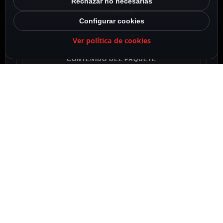
Rechazar no necesarias
DESCRIPCIÓN
Configurar cookies
ESPECIFICACIONES
Ver política de cookies
CONTENIDO DEL PAQUETE
DESCRIPCIÓN
Hikvision
Gama PRO
Cámara Bullet IP
1/2.8″ Progressive Scan CMOS
8 Megapixel (3840×2160)
Lente 2.8 mm
0 Lux