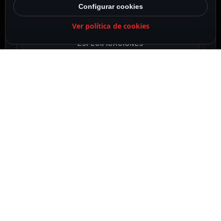
Configurar cookies
DESCRIPCIÓN
Ver política de cookies
ESPECIFICACIONES
CONTENIDO DEL PAQUETE
DESCRIPCIÓN
Hikvision
Gama PRO
Cámara Bullet IP Low Light Powered by
DarkFighter
1/3″ Progressive Scan CMOS
4 Megapixel (2688×1520)