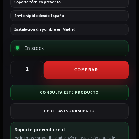
Soporte técnico preventa
Envío rápido desde España
Instalación disponible en Madrid
En stock
Hikvision
Cámara
COMPRAR
Bullet
IP
gama
CONSULTA ESTE PRODUCTO
PRO
color
PEDIR ASESORAMIENTO
negro
4
MP,
Soporte preventa real
2.8
Validamos compatibilidad, envío o instalación antes de