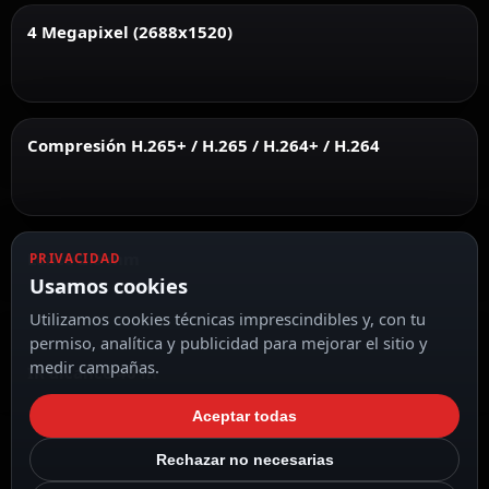
4 Megapixel (2688x1520)
Compresión H.265+ / H.265 / H.264+ / H.264
Lente 2.8 mm
PRIVACIDAD
Usamos cookies
Utilizamos cookies técnicas imprescindibles y, con tu
permiso, analítica y publicidad para mejorar el sitio y
medir campañas.
IR alcance 40 m
Aceptar todas
Rechazar no necesarias