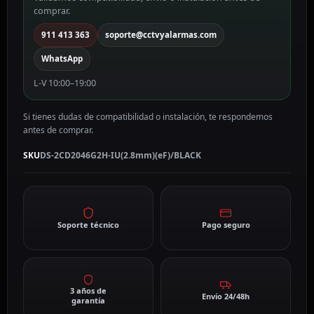
mm,
comprar.
PoE
DS-
911 413 363
soporte@cctvyalarmas.com
2CD2046G2H-
WhatsApp
IU(2.8mm)
(eF)/BLACK
L-V 10:00–19:00
cantidad
Si tienes dudas de compatibilidad o instalación, te respondemos
antes de comprar.
SKU
DS-2CD2046G2H-IU(2.8mm)(eF)/BLACK
Soporte técnico
Pago seguro
3 años de
Envío 24/48h
garantía