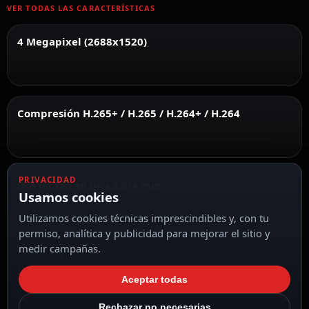
VER TODAS LAS CARACTERÍSTICAS
4 Megapixel (2688x1520)
Compresión H.265+ / H.265 / H.264+ / H.264
PRIVACIDAD
Dos lentes en una 2.8/4 mm
Usamos cookies
Utilizamos cookies técnicas imprescindibles y, con tu
permiso, analítica y publicidad para mejorar el sitio y
medir campañas.
Luz híbrida
IR y luz blanca
Aceptar todas
Rechazar no necesarias