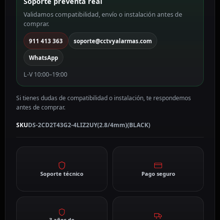
Soporte preventa real
Dos
Validamos compatibilidad, envío o instalación antes de
lentes
comprar.
en
una
911 413 363
soporte@cctvyalarmas.com
2.8/4
WhatsApp
mm,
PoE
L-V 10:00–19:00
DS-
2CD2T43G2-
Si tienes dudas de compatibilidad o instalación, te respondemos
4LIZ2UY(2.8/4mm)
antes de comprar.
(BLACK)
cantidad
SKU
DS-2CD2T43G2-4LIZ2UY(2.8/4mm)(BLACK)
Soporte técnico
Pago seguro
3 años de