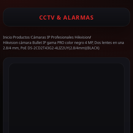
CCTV & ALARMAS
Inicio
/
Productos
/
Cámaras IP Profesionales
/
Hikvision
/
Hikvision cámara Bullet IP gama PRO color negro 4 MP, Dos lentes en una
2.8/4 mm, PoE DS-2CD2T43G2-4LIZ2UY(2.8/4mm)(BLACK)