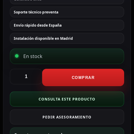
Soporte técnico preventa
Envío rápido desde España
Instalación disponible en Madrid
En stock
Hikvision
cámara
COMPRAR
Bullet
IP
gama
CONSULTA ESTE PRODUCTO
PRO
color
PEDIR ASESORAMIENTO
negro
4
MP,