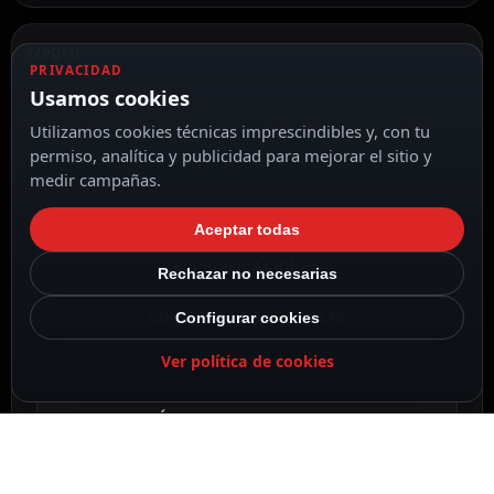
Negro
PRIVACIDAD
Usamos cookies
Utilizamos cookies técnicas imprescindibles y, con tu
permiso, analítica y publicidad para mejorar el sitio y
medir campañas.
DESCRIPCIÓN
Aceptar todas
ESPECIFICACIONES
Rechazar no necesarias
Configurar cookies
CONTENIDO DEL PAQUETE
Ver política de cookies
DESCRIPCIÓN
El DS-1LN6OUTPE es un cable de red CAT6 para
exterior con conductor de cobre sólido de 0,51