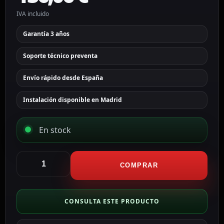
IVA incluido
Garantía 3 años
Soporte técnico preventa
Envío rápido desde España
Instalación disponible en Madrid
En stock
Hikvision
cable
COMPRAR
UTP
categoría
6
CONSULTA ESTE PRODUCTO
DS-
1LN6OUTPE