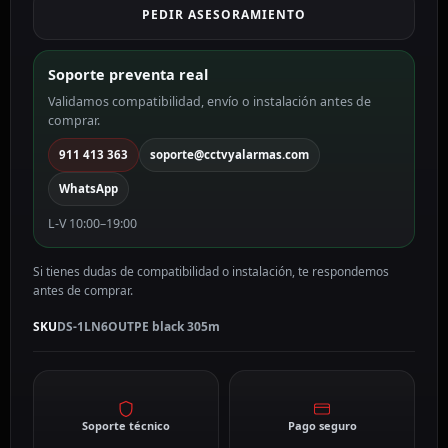
PEDIR ASESORAMIENTO
black
305m
cantidad
Soporte preventa real
Validamos compatibilidad, envío o instalación antes de
comprar.
911 413 363
soporte@cctvyalarmas.com
WhatsApp
L-V 10:00–19:00
Si tienes dudas de compatibilidad o instalación, te respondemos
antes de comprar.
SKU
DS-1LN6OUTPE black 305m
Soporte técnico
Pago seguro